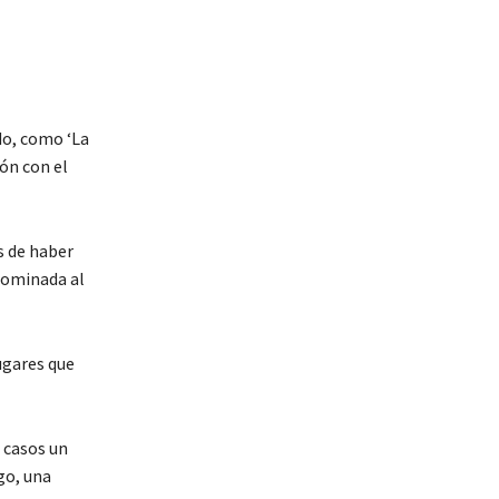
do, como ‘La
ión con el
s de haber
 nominada al
ugares que
 casos un
go, una