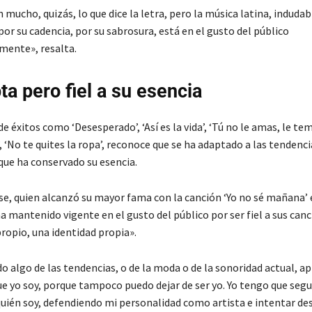
mucho, quizás, lo que dice la letra, pero la música latina, indud
por su cadencia, por su sabrosura, está en el gusto del público
mente», resalta.
ta pero fiel a su esencia
de éxitos como ‘Desesperado’, ‘Así es la vida’, ‘Tú no le amas, le tem
’, ‘No te quites la ropa’, reconoce que se ha adaptado a las tendenci
que ha conservado su esencia.
se, quien alcanzó su mayor fama con la canción ‘Yo no sé mañana’ 
a mantenido vigente en el gusto del público por ser fiel a sus can
ropio, una identidad propia».
o algo de las tendencias, o de la moda o de la sonoridad actual, ap
que yo soy, porque tampoco puedo dejar de ser yo. Yo tengo que segu
uién soy, defendiendo mi personalidad como artista e intentar des