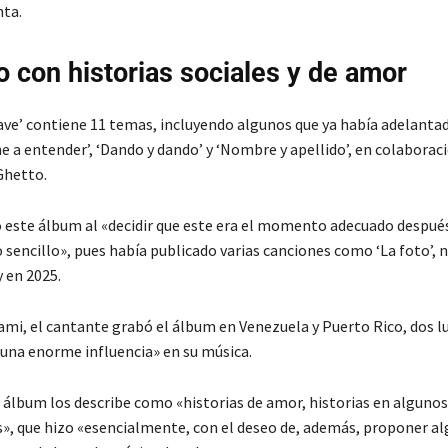
ta.
o con historias sociales y de amor
lave’ contiene 11 temas, incluyendo algunos que ya había adelanta
e a entender’, ‘Dando y dando’ y ‘Nombre y apellido’, en colaborac
Ghetto.
zo este álbum al «decidir que este era el momento adecuado despué
 sencillo», pues había publicado varias canciones como ‘La foto’,
 en 2025.
mi, el cantante grabó el álbum en Venezuela y Puerto Rico, dos l
una enorme influencia» en su música.
 álbum los describe como «historias de amor, historias en algunos
s», que hizo «esencialmente, con el deseo de, además, proponer al