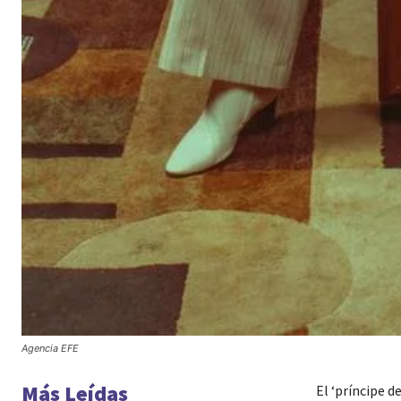
Agencia EFE
Más Leídas
El ‘príncipe d