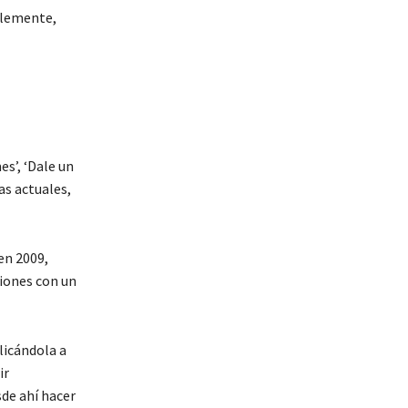
ablemente,
es’, ‘Dale un
as actuales,
en 2009,
ciones con un
licándola a
ir
de ahí hacer