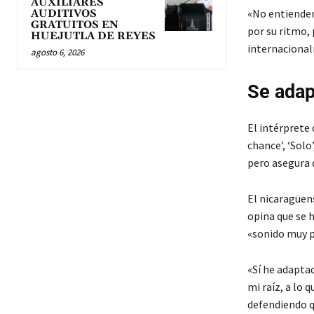
AUXILIARES
«No entienden 
AUDITIVOS
GRATUITOS EN
por su ritmo, 
HUEJUTLA DE REYES
internacional
agosto 6, 2026
Se adap
El intérprete 
chance’, ‘Solo
pero asegura 
El nicaragüen
opina que se h
«sonido muy p
«Sí he adaptad
mi raíz, a lo 
defendiendo q