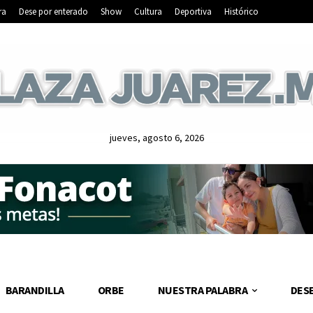
ra
Dese por enterado
Show
Cultura
Deportiva
Histórico
jueves, agosto 6, 2026
BARANDILLA
ORBE
NUESTRA PALABRA
DES