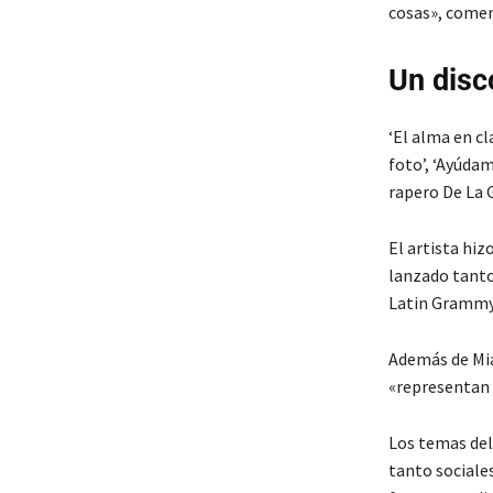
cosas», comen
Un disc
‘El alma en c
foto’, ‘Ayúdam
rapero De La 
El artista hi
lanzado tanto
Latin Grammy
Además de Mia
«representan 
Los temas del
tanto sociale