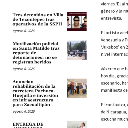
viernes ‘El al
género y la m
Tres detenidos en Villa
entrevista.
de Tezontepec tras
operativos de la SSPH
agosto 6, 2026
El artista ad
Venezuela y P
Movilización policial
‘Jukebox’ en 
en Santa Matilde tras
reporte de
nivel internac
detonaciones; no se
registran heridos
«Yo creo que 
agosto 6, 2026
hoy día, grac
Anuncian
escenario, ha
rehabilitación de la
manifiesta de
carretera Pachuca-
Huejutla e inversión
en infraestructura
El cantautor,
para Zacualtipán
agosto 6, 2026
de Nicaragua, 
escucha mucha
ENTREGA DE