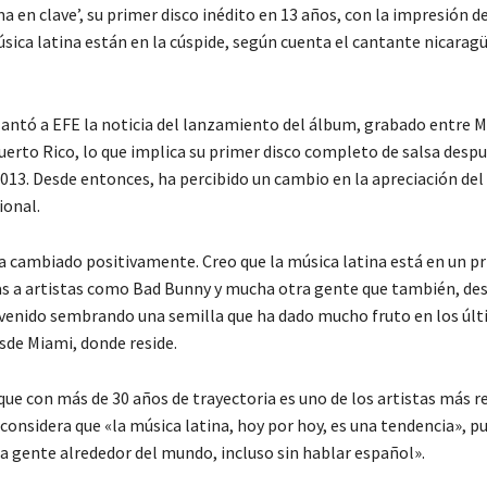
ma en clave’, su primer disco inédito en 13 años, con la impresión de
úsica latina están en la cúspide, según cuenta el cantante nicarag
elantó a EFE la noticia del lanzamiento del álbum, grabado entre M
uerto Rico, lo que implica su primer disco completo de salsa despu
2013. Desde entonces, ha percibido un cambio en la apreciación del
ional.
ha cambiado positivamente. Creo que la música latina está en un p
ias a artistas como Bad Bunny y mucha otra gente que también, des
 venido sembrando una semilla que ha dado mucho fruto en los úl
sde Miami, donde reside.
 que con más de 30 años de trayectoria es uno de los artistas más 
considera que «la música latina, hoy por hoy, es una tendencia», pu
 gente alrededor del mundo, incluso sin hablar español».