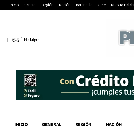
Inicio
General
Región
Nación
Barandilla
Orbe
Nuestra Palab
15.5
C
Hidalgo
INICIO
GENERAL
REGIÓN
NACIÓN