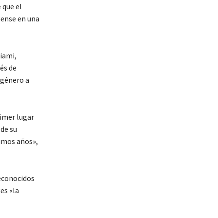
 que el
üense en una
iami,
és de
 género a
rimer lugar
de su
timos años»,
reconocidos
es «la