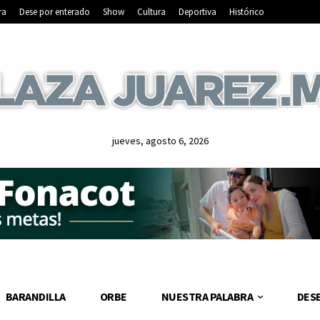
ra
Dese por enterado
Show
Cultura
Deportiva
Histórico
jueves, agosto 6, 2026
BARANDILLA
ORBE
NUESTRA PALABRA
DES