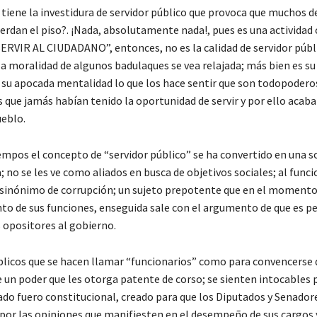
 tiene la investidura de servidor público que provoca que muchos d
erdan el piso?. ¡Nada, absolutamente nada!, pues es una actividad 
SERVIR AL CIUDADANO”, entonces, no es la calidad de servidor públ
la moralidad de algunos badulaques se vea relajada; más bien es su
 su apocada mentalidad lo que los hace sentir que son todopodero
que jamás habían tenido la oportunidad de servir y por ello acaba
ueblo.
empos el concepto de “servidor público” se ha convertido en una 
 no se les ve como aliados en busca de objetivos sociales; al funci
 sinónimo de corrupción; un sujeto prepotente que en el momento 
to de sus funciones, enseguida sale con el argumento de que es p
s opositores al gobierno.
blicos que se hacen llamar “funcionarios” como para convencerse 
 un poder que les otorga patente de corso; se sienten intocables 
do fuero constitucional, creado para que los Diputados y Senador
por las opiniones que manifiesten en el desempeño de sus cargos 