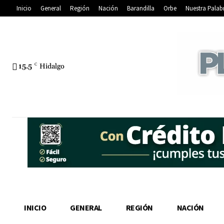
Inicio
General
Región
Nación
Barandilla
Orbe
Nuestra Palab
15.5
C
Hidalgo
INICIO
GENERAL
REGIÓN
NACIÓN