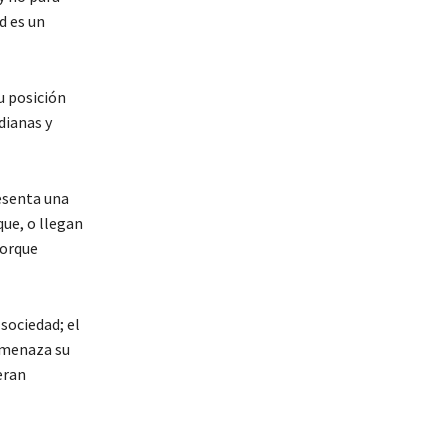
d es un
u posición
dianas y
esenta una
que, o llegan
porque
sociedad; el
amenaza su
eran