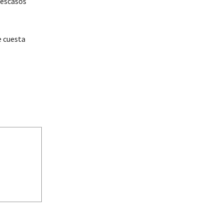
 escasos
e cuesta