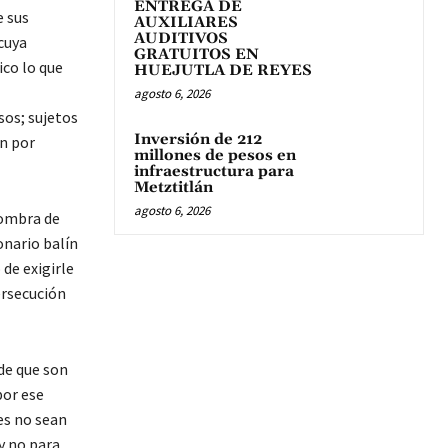
ENTREGA DE
e sus
AUXILIARES
AUDITIVOS
cuya
GRATUITOS EN
ico lo que
HUEJUTLA DE REYES
agosto 6, 2026
sos; sujetos
Inversión de 212
n por
millones de pesos en
infraestructura para
Metztitlán
agosto 6, 2026
sombra de
onario balín
de exigirle
ersecución
de que son
por ese
es no sean
y no para