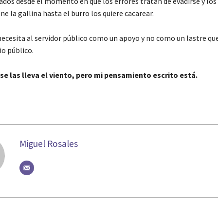
dos desde el momento en que los errores tratan de evadirse y los
e la gallina hasta el burro los quiere cacarear.
necesita al servidor público como un apoyo y no como un lastre qu
io público.
se las lleva el viento, pero mi pensamiento escrito está.
Miguel Rosales