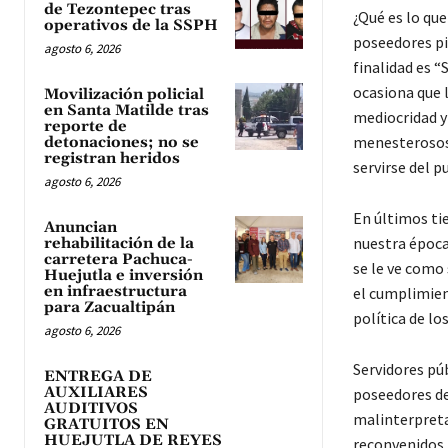
de Tezontepec tras
¿Qué es lo que
operativos de la SSPH
poseedores pi
agosto 6, 2026
finalidad es “
ocasiona que 
Movilización policial
en Santa Matilde tras
mediocridad y
reporte de
menesterosos 
detonaciones; no se
registran heridos
servirse del p
agosto 6, 2026
En últimos ti
Anuncian
nuestra época;
rehabilitación de la
carretera Pachuca-
se le ve como
Huejutla e inversión
en infraestructura
el cumplimien
para Zacualtipán
política de lo
agosto 6, 2026
Servidores pú
ENTREGA DE
AUXILIARES
poseedores de
AUDITIVOS
malinterpreta
GRATUITOS EN
HUEJUTLA DE REYES
reconvenidos 