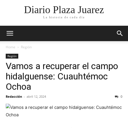
Diario Plaza Juarez
La historia de cada día
Home
Región
Región
Vamos a recuperar el campo
hidalguense: Cuauhtémoc
Ochoa
Redacción
-
abril 12, 2024
0