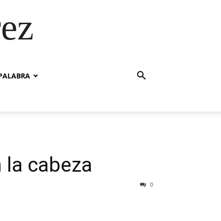
rez
PALABRA
n la cabeza
0