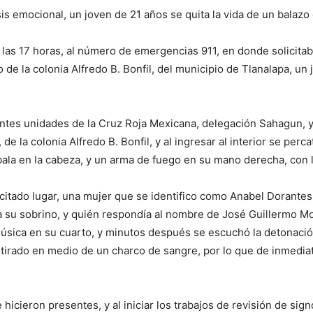
is emocional, un joven de 21 años se quita la vida de un balazo 
 las 17 horas, al número de emergencias 911, en donde solicita
io de la colonia Alfredo B. Bonfil, del municipio de Tlanalapa, un 
sentes unidades de la Cruz Roja Mexicana, delegación Sahagun, y
 de la colonia Alfredo B. Bonfil, y al ingresar al interior se per
la en la cabeza, y un arma de fuego en su mano derecha, con la
l citado lugar, una mujer que se identifico como Anabel Dorantes,
a su sobrino, y quién respondía al nombre de José Guillermo Mo
 música en su cuarto, y minutos después se escuchó la detonació
o tirado en medio de un charco de sangre, por lo que de inmedi
hicieron presentes, y al iniciar los trabajos de revisión de sign