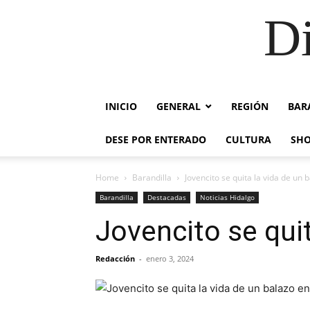
Di
INICIO
GENERAL
REGIÓN
BAR
DESE POR ENTERADO
CULTURA
SH
Home
Barandilla
Jovencito se quita la vida de un 
Barandilla
Destacadas
Noticias Hidalgo
Jovencito se quit
Redacción
-
enero 3, 2024