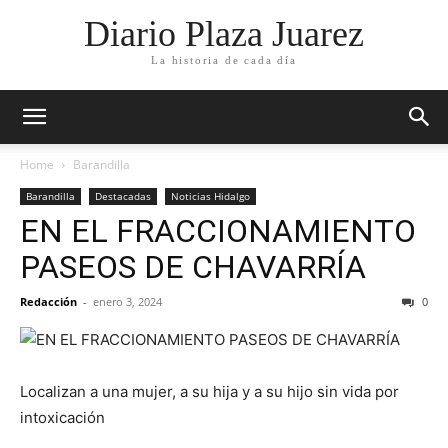
Diario Plaza Juarez
La historia de cada día
Home
Barandilla
Barandilla
Destacadas
Noticias Hidalgo
EN EL FRACCIONAMIENTO
PASEOS DE CHAVARRÍA
Redacción
-
enero 3, 2024
0
Localizan a una mujer, a su hija y a su hijo sin vida por
intoxicación