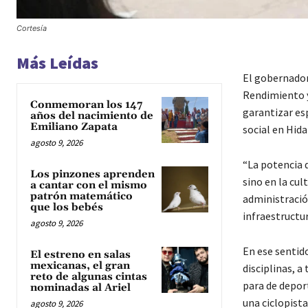
Cortesía
Más Leídas
El gobernador
Rendimiento y
Conmemoran los 147
garantizar esp
años del nacimiento de
Emiliano Zapata
social en Hida
agosto 9, 2026
“La potencia 
Los pinzones aprenden
sino en la cul
a cantar con el mismo
patrón matemático
administració
que los bebés
infraestructur
agosto 9, 2026
En ese sentido
El estreno en salas
mexicanas, el gran
disciplinas, a
reto de algunas cintas
para de depor
nominadas al Ariel
una ciclopista
agosto 9, 2026