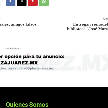
r
Art
ales, amigos falsos
Entregan remodela
biblioteca “José Mar
- Publicidad -
Quienes Somos