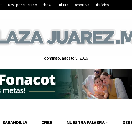
ra
Dese por enterado
Show
Cultura
Deportiva
Histórico
domingo, agosto 9, 2026
BARANDILLA
ORBE
NUESTRA PALABRA
DES