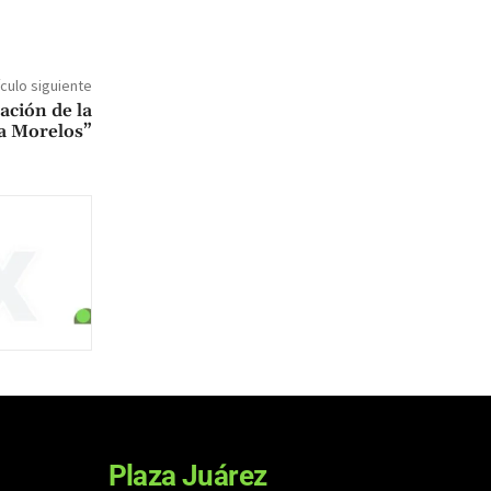
ículo siguiente
ción de la
ía Morelos”
Plaza Juárez