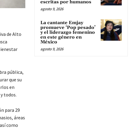
escritas por humanos
agosto 9, 2026
La cantante Emjay
promueve ‘Pop pesado’
y el liderazgo femenino
iva de Alto
en este género en
usca
México
bienestar
agosto 9, 2026
bra pública,
urar que su
rlos en
 y todos.
ón para 29
nasios, áreas
 así como