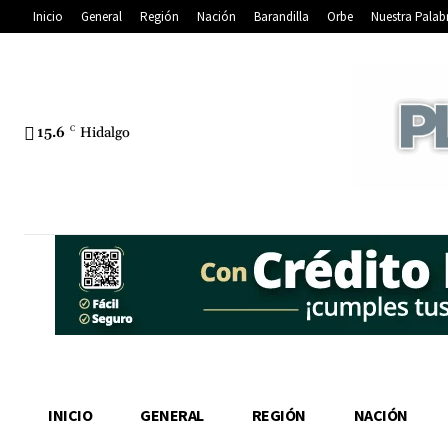
Inicio
General
Región
Nación
Barandilla
Orbe
Nuestra Palab
15.6
C
Hidalgo
INICIO
GENERAL
REGIÓN
NACIÓN