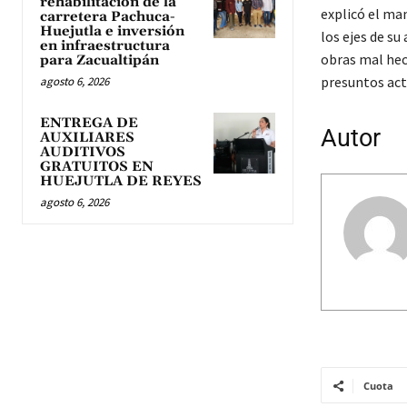
rehabilitación de la
explicó el man
carretera Pachuca-
Huejutla e inversión
los ejes de s
en infraestructura
obras mal hech
para Zacualtipán
presuntos act
agosto 6, 2026
ENTREGA DE
Autor
AUXILIARES
AUDITIVOS
GRATUITOS EN
HUEJUTLA DE REYES
agosto 6, 2026
Cuota