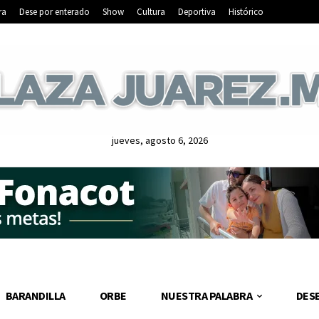
ra
Dese por enterado
Show
Cultura
Deportiva
Histórico
jueves, agosto 6, 2026
BARANDILLA
ORBE
NUESTRA PALABRA
DES