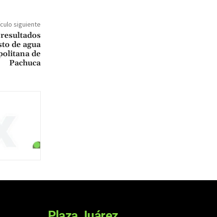
ículo siguiente
 resultados
sto de agua
politana de
Pachuca
Plaza Juárez