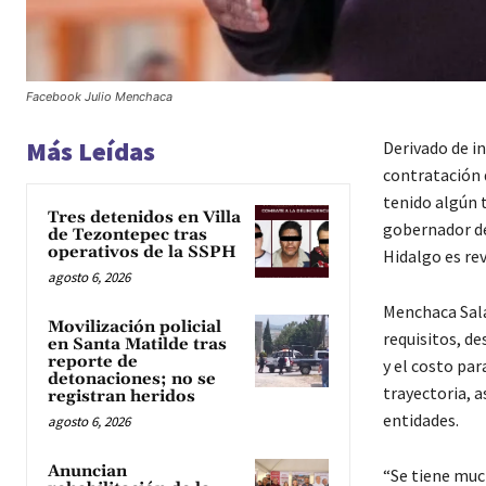
Facebook Julio Menchaca
Más Leídas
Derivado de in
contratación 
tenido algún 
Tres detenidos en Villa
gobernador de
de Tezontepec tras
operativos de la SSPH
Hidalgo es rev
agosto 6, 2026
Menchaca Salaz
Movilización policial
requisitos, de
en Santa Matilde tras
reporte de
y el costo par
detonaciones; no se
trayectoria, 
registran heridos
entidades.
agosto 6, 2026
Anuncian
“Se tiene much