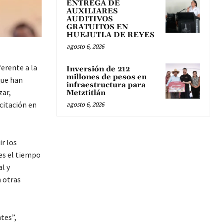
ENTREGA DE
AUXILIARES
AUDITIVOS
GRATUITOS EN
HUEJUTLA DE REYES
agosto 6, 2026
erente a la
Inversión de 212
millones de pesos en
que han
infraestructura para
zar,
Metztitlán
citación en
agosto 6, 2026
ir los
 es el tiempo
l y
 otras
tes”,