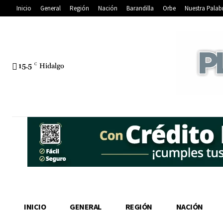
Inicio
General
Región
Nación
Barandilla
Orbe
Nuestra Palab
15.5
C
Hidalgo
INICIO
GENERAL
REGIÓN
NACIÓN