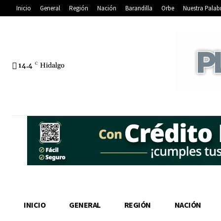
Inicio
General
Región
Nación
Barandilla
Orbe
Nuestra Palab
14.4
C
Hidalgo
INICIO
GENERAL
REGIÓN
NACIÓN