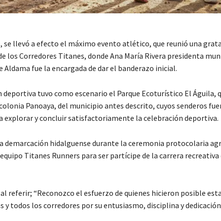
 se llevó a efecto el máximo evento atlético, que reunió una grat
 de los Corredores Titanes, donde Ana María Rivera presidenta muni
 Aldama fue la encargada de dar el banderazo inicial.
 deportiva tuvo como escenario el Parque Ecoturístico El Águila, 
 colonia Panoaya, del municipio antes descrito, cuyos senderos fu
 explorar y concluir satisfactoriamente la celebración deportiva.
cha demarcación hidalguense durante la ceremonia protocolaria agr
 equipo Titanes Runners para ser partícipe de la carrera recreativa
al referir; “Reconozco el esfuerzo de quienes hicieron posible esta
as y todos los corredores por su entusiasmo, disciplina y dedicación