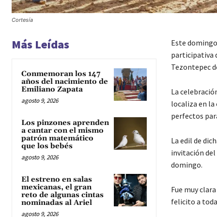
Cortesía
Más Leídas
Este domingo,
participativa
Tezontepec de
Conmemoran los 147
años del nacimiento de
Emiliano Zapata
La celebración
agosto 9, 2026
localiza en la
perfectos para
Los pinzones aprenden
a cantar con el mismo
patrón matemático
La edil de di
que los bebés
invitación del
agosto 9, 2026
domingo.
El estreno en salas
mexicanas, el gran
Fue muy clara 
reto de algunas cintas
felicito a tod
nominadas al Ariel
agosto 9, 2026