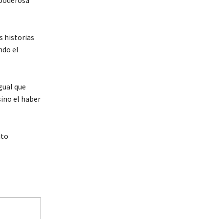
s historias
ndo el
gual que
sino el haber
ito