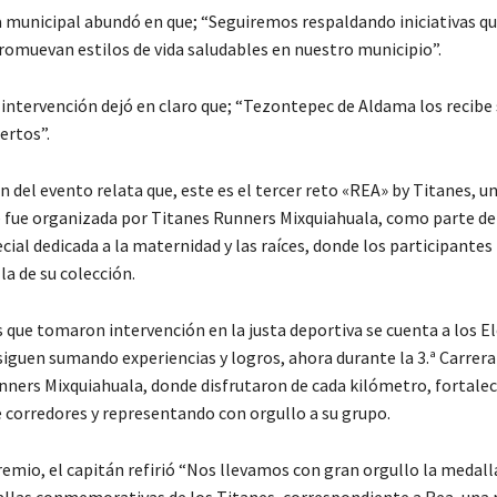
a municipal abundó en que; “Seguiremos respaldando iniciativas q
promuevan estilos de vida saludables en nuestro municipio”.
u intervención dejó en claro que; “Tezontepec de Aldama los recib
ertos”.
 del evento relata que, este es el tercer reto «REA» by Titanes, u
e fue organizada por Titanes Runners Mixquiahuala, como parte de
ial dedicada a la maternidad y las raíces, donde los participantes 
a de su colección.
s que tomaron intervención en la justa deportiva se cuenta a los E
siguen sumando experiencias y logros, ahora durante la 3.ª Carrera
nners Mixquiahuala, donde disfrutaron de cada kilómetro, fortalec
 corredores y representando con orgullo a su grupo.
premio, el capitán refirió “Nos llevamos con gran orgullo la medal
allas conmemorativas de los Titanes, correspondiente a Rea, una