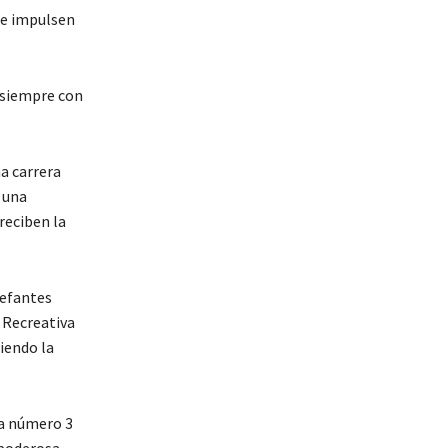
ue impulsen
e siempre con
na carrera
 una
reciben la
lefantes
 Recreativa
iendo la
la número 3
 poderosa