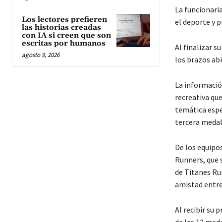
La funcionari
Los lectores prefieren
el deporte y 
las historias creadas
con IA si creen que son
escritas por humanos
Al finalizar s
agosto 9, 2026
los brazos abi
La información
recreativa qu
temática espec
tercera medall
De los equipo
Runners, que 
de Titanes Ru
amistad entre
Al recibir su 
de las 12 med