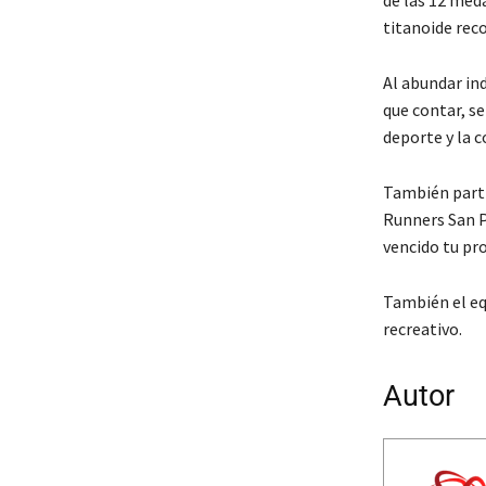
titanoide rec
Al abundar in
que contar, s
deporte y la c
También parti
Runners San Pa
vencido tu pr
También el eq
recreativo.
Autor