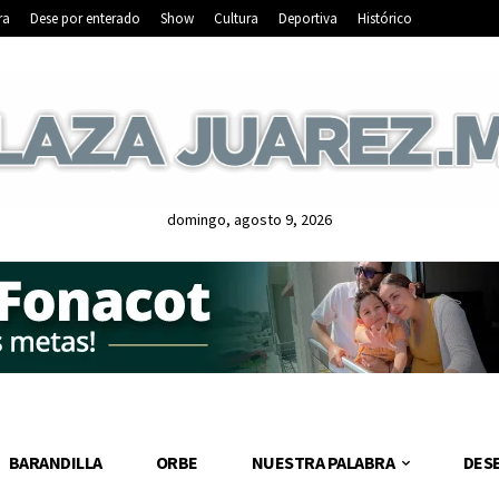
ra
Dese por enterado
Show
Cultura
Deportiva
Histórico
domingo, agosto 9, 2026
BARANDILLA
ORBE
NUESTRA PALABRA
DES