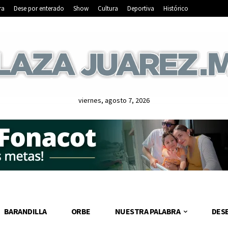
ra
Dese por enterado
Show
Cultura
Deportiva
Histórico
viernes, agosto 7, 2026
BARANDILLA
ORBE
NUESTRA PALABRA
DES