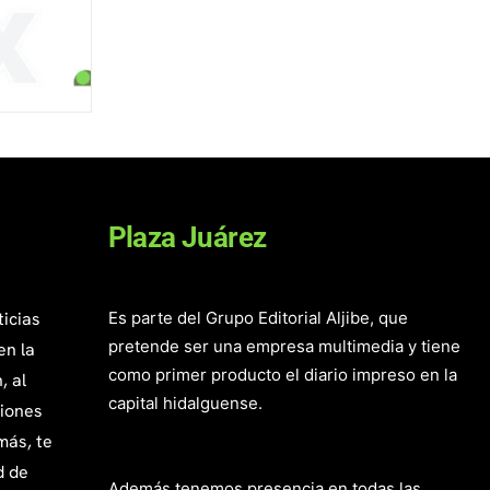
Plaza Juárez
ticias
Es parte del Grupo Editorial Aljibe, que
pretende ser una empresa multimedia y tiene
en la
como primer producto el diario impreso en la
, al
capital hidalguense.
giones
más, te
d de
Además tenemos presencia en todas las