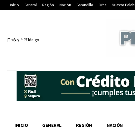
Inicio
General
Región
Nación
Barandilla
Orbe
Nuestra Palab
16.7
C
Hidalgo
INICIO
GENERAL
REGIÓN
NACIÓN