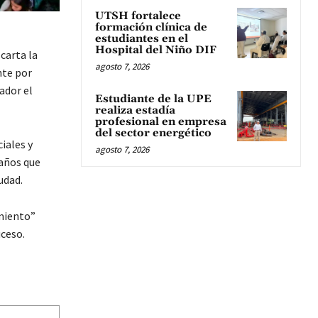
UTSH fortalece
formación clínica de
estudiantes en el
Hospital del Niño DIF
carta la
agosto 7, 2026
nte por
ador el
Estudiante de la UPE
realiza estadía
profesional en empresa
del sector energético
iales y
agosto 7, 2026
 años que
udad.
imiento”
uceso.