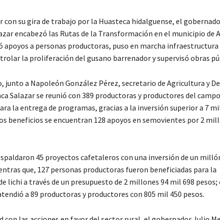
r con su gira de trabajo por la Huasteca hidalguense, el gobernado
zar encabezó las Rutas de la Transformación en el municipio de 
 apoyos a personas productoras, puso en marcha infraestructura
trolar la proliferación del gusano barrenador y supervisó obras pú
o, junto a Napoleón González Pérez, secretario de Agricultura y De
ca Salazar se reunió con 389 productoras y productores del camp
ra la entrega de programas, gracias a la inversión superior a 7 mi
los beneficios se encuentran 128 apoyos en semovientes por 2 mil
.
spaldaron 45 proyectos cafetaleros con una inversión de un milló
entras que, 127 personas productoras fueron beneficiadas para la
e lichi a través de un presupuesto de 2 millones 94 mil 698 pesos; 
 atendió a 89 productoras y productores con 805 mil 450 pesos.
d con las acciones en favor del sector rural, el gobernador Julio 