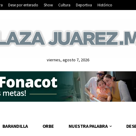
ra
Dese por enterado
Show
Cultura
Deportiva
Histórico
viernes, agosto 7, 2026
BARANDILLA
ORBE
NUESTRA PALABRA
DES