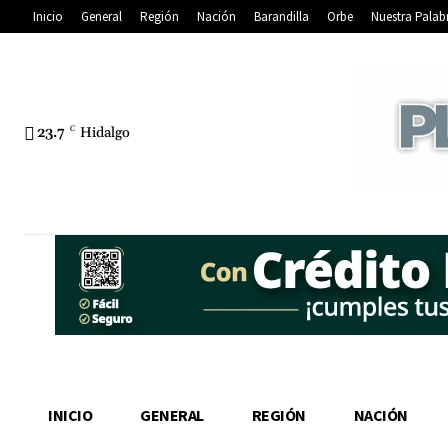
Inicio
General
Región
Nación
Barandilla
Orbe
Nuestra Palab
23.7
C
Hidalgo
INICIO
GENERAL
REGIÓN
NACIÓN