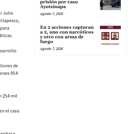
prisión por caso
Ayotzinapa
r Julio
agosto 7, 2026
Atlapexco,
En 2 acciones capturan
 para
a 2, uno con narcóticos
blicas.
y otro con arma de
fuego
agosto 7, 2026
sarrollo
o
llones de
lones 954
n 254 mil
en el caso
Menchaca