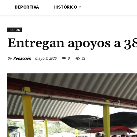
DEPORTIVA
HISTÓRICO
REGIÓN
Entregan apoyos a 3
By
Redacción
mayo 8, 2026
0
32