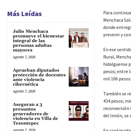
Más Leídas
Para continua
Menchaca Sala
donde entregó
Julio Menchaca
prevenir y con
promueve el bienestar
integral de las
personas adultas
En ese sentid
mayores
Rural, Mencha
agosto 7, 2026
hidalguense pa
Aprueban diputados
pesos; entre 
protección de docentes
mil 106 pesos
ante violencia
cibernética
agosto 7, 2026
También se re
434 pesos; mi
Aseguran a 3
reconversión d
presuntos
generadores de
del limón, se
violencia en Villa de
Tezontepec
agosto 7, 2026
En continuida