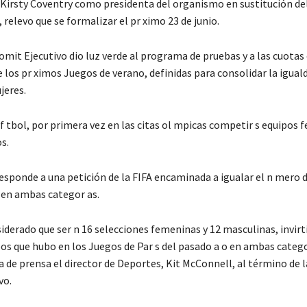
irsty Coventry como presidenta del organismo en sustitución de
elevo que se formalizar el pr ximo 23 de junio.
Comit Ejecutivo dio luz verde al programa de pruebas y a las cuotas
 los pr ximos Juegos de verano, definidas para consolidar la igual
jeres.
 f tbol, por primera vez en las citas ol mpicas competir s equipos
s.
esponde a una petición de la FIFA encaminada a igualar el n mero 
 en ambas categor as.
iderado que ser n 16 selecciones femeninas y 12 masculinas, invirt
os que hubo en los Juegos de Par s del pasado a o en ambas catego
a de prensa el director de Deportes, Kit McConnell, al término de l
vo.