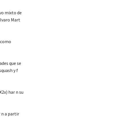
evo mixto de
 lvaro Mart
s como
ades que se
squash y f
X2x) har n su
 n a partir