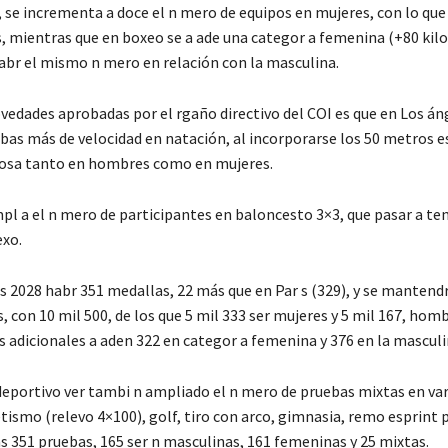
 se incrementa a doce el n mero de equipos en mujeres, con lo que
, mientras que en boxeo se a ade una categor a femenina (+80 kilos
abr el mismo n mero en relación con la masculina.
ovedades aprobadas por el rgaño directivo del COI es que en Los án
ebas más de velocidad en natación, al incorporarse los 50 metros e
posa tanto en hombres como en mujeres.
pl a el n mero de participantes en baloncesto 3×3, que pasar a te
exo.
s 2028 habr 351 medallas, 22 más que en Par s (329), y se mantend
, con 10 mil 500, de los que 5 mil 333 ser mujeres y 5 mil 167, homb
s adicionales a aden 322 en categor a femenina y 376 en la masculi
eportivo ver tambi n ampliado el n mero de pruebas mixtas en var
tismo (relevo 4×100), golf, tiro con arco, gimnasia, remo esprint p
s 351 pruebas, 165 ser n masculinas, 161 femeninas y 25 mixtas.