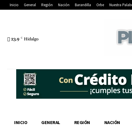
Inicio
General
Región
Nación
Barandilla
Orbe
Nuestra Palab
23.9
C
Hidalgo
INICIO
GENERAL
REGIÓN
NACIÓN