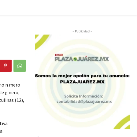
- Publicidad -
smo n mero
de g nero,
ulinas (12),
tiva
la