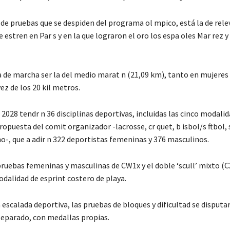
 de pruebas que se despiden del programa ol mpico, está la de rel
 estren en Par s y en la que lograron el oro los espa oles Mar rez y
a de marcha ser la del medio marat n (21,09 km), tanto en mujere
z de los 20 kil metros.
2028 tendr n 36 disciplinas deportivas, incluidas las cinco modalid
ropuesta del comit organizador -lacrosse, cr quet, b isbol/s ftbol, 
o-, que a adir n 322 deportistas femeninas y 376 masculinos.
ruebas femeninas y masculinas de CW1x y el doble ‘scull’ mixto (C
odalidad de esprint costero de playa.
 escalada deportiva, las pruebas de bloques y dificultad se disputar
separado, con medallas propias.