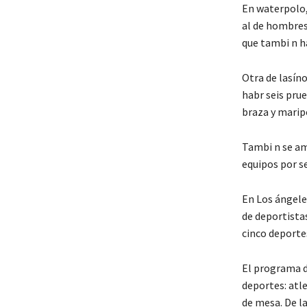
En waterpolo,
al de hombres
que tambi n h
Otra de lasín
habr seis pru
braza y mari
Tambi n se am
equipos por s
En Los ángele
de deportistas
cinco deporte
El programa d
deportes: atle
de mesa. De la