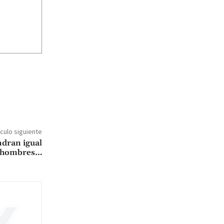
ículo siguiente
ndran igual
a hombres…