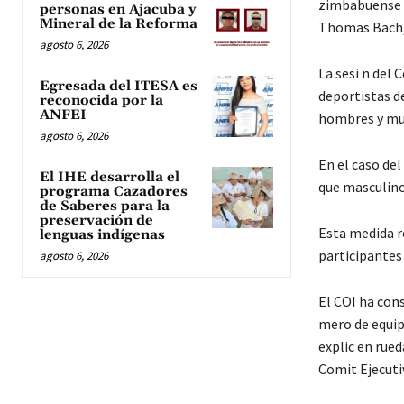
zimbabuense K
personas en Ajacuba y
Mineral de la Reforma
Thomas Bach, r
agosto 6, 2026
La sesi n del 
Egresada del ITESA es
deportistas de
reconocida por la
ANFEI
hombres y mu
agosto 6, 2026
En el caso del
El IHE desarrolla el
que masculino
programa Cazadores
de Saberes para la
preservación de
Esta medida r
lenguas indígenas
participantes
agosto 6, 2026
El COI ha cons
mero de equip
explic en rued
Comit Ejecuti