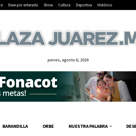
ra
Dese por enterado
Show
Cultura
Deportiva
Histórico
jueves, agosto 6, 2026
BARANDILLA
ORBE
NUESTRA PALABRA
DES