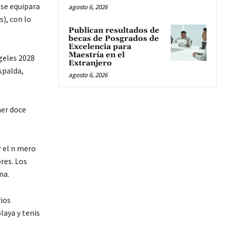
 se equipara
agosto 6, 2026
), con lo
Publican resultados de
becas de Posgrados de
Excelencia para
Maestría en el
geles 2028
Extranjero
spalda,
agosto 6, 2026
ner doce
r el n mero
res. Los
na.
ios
laya y tenis