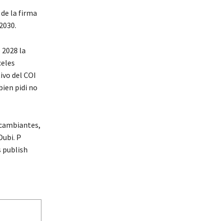
 de la firma
2030.
 2028 la
celes
ivo del COI
bien pidi no
 cambiantes,
Dubi.
P
 publish