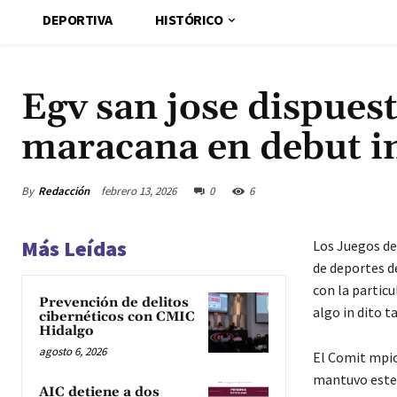
DEPORTIVA
HISTÓRICO
Egv san jose dispues
maracana en debut i
By
Redacción
febrero 13, 2026
0
6
Más Leídas
Los Juegos de
de deportes de
con la particu
Prevención de delitos
algo in dito t
cibernéticos con CMIC
Hidalgo
agosto 6, 2026
El Comit mpic
mantuvo este m
AIC detiene a dos