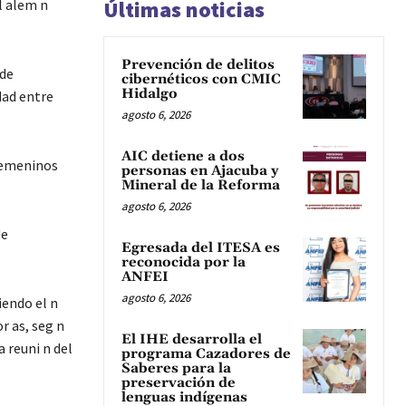
l alem n
Últimas noticias
Prevención de delitos
 de
cibernéticos con CMIC
Hidalgo
dad entre
agosto 6, 2026
AIC detiene a dos
 femeninos
personas en Ajacuba y
Mineral de la Reforma
agosto 6, 2026
de
Egresada del ITESA es
reconocida por la
ANFEI
agosto 6, 2026
iendo el n
r as, seg n
El IHE desarrolla el
a reuni n del
programa Cazadores de
Saberes para la
preservación de
lenguas indígenas