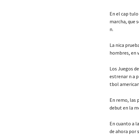
En el cap tulo
marcha, que se
n.
La nica prueb
hombres, en ve
Los Juegos de 
estrenar n a p
tbol american
En remo, las p
debut en la m
En cuanto a la
de ahora por 