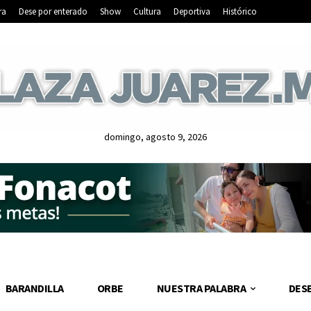
ra
Dese por enterado
Show
Cultura
Deportiva
Histórico
domingo, agosto 9, 2026
BARANDILLA
ORBE
NUESTRA PALABRA
DES