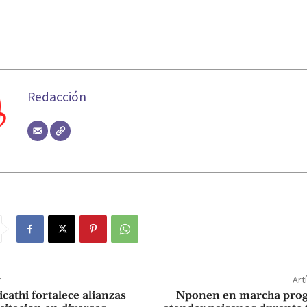
Redacción
r
Art
athi fortalece alianzas
Nponen en marcha pro