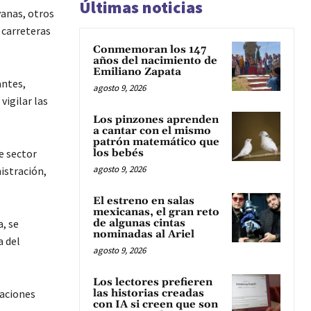
Últimas noticias
vanas, otros
 carreteras
Conmemoran los 147
años del nacimiento de
Emiliano Zapata
antes,
agosto 9, 2026
vigilar las
Los pinzones aprenden
a cantar con el mismo
patrón matemático que
e sector
los bebés
agosto 9, 2026
istración,
El estreno en salas
mexicanas, el gran reto
a, se
de algunas cintas
nominadas al Ariel
a del
agosto 9, 2026
Los lectores prefieren
aciones
las historias creadas
con IA si creen que son