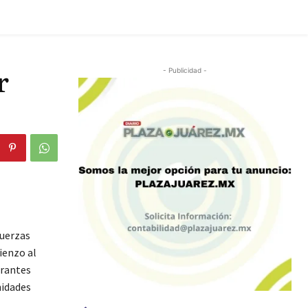
r
- Publicidad -
fuerzas
ienzo al
grantes
nidades