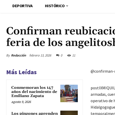
DEPORTIVA
HISTÓRICO
Confirman reubicaci
feria de los angelito
By
Redacción
febrero 13, 2026
0
11
Más Leídas
@confirman-r
Conmemoran los 147
postIXMIQUILP
años del nacimiento de
armadas, cuer
Emiliano Zapata
operativo de 
agosto 9, 2026
Hidalgogoguen
temporalmen
Los pinzones aprenden