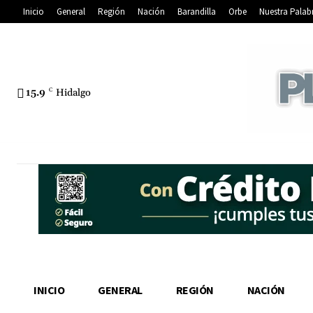
Inicio
General
Región
Nación
Barandilla
Orbe
Nuestra Palab
15.9
C
Hidalgo
INICIO
GENERAL
REGIÓN
NACIÓN