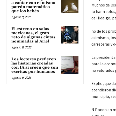
a cantar con el mismo
Muchos de los 
patrón matemático
que los bebés
lo har n solos
agosto 9, 2026
de Hidalgo, pa
El estreno en salas
no de los pro
mexicanas, el gran
reto de algunas cintas
asimismo, los 
nominadas al Ariel
carreteras y d
agosto 9, 2026
La presidenta 
Los lectores prefieren
las historias creadas
para la econo
con IA si creen que son
no valorados 
escritas por humanos
agosto 9, 2026
Explic , que d
atendieron di
municipio, se
N Ponen en m