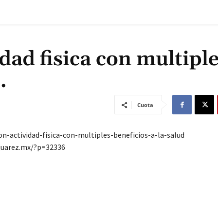
idad fisica con multipl
…
Cuota
on-actividad-fisica-con-multiples-beneficios-a-la-salud
ajuarez.mx/?p=32336