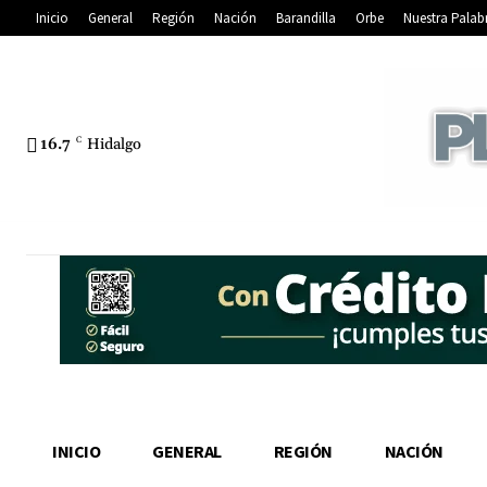
Inicio
General
Región
Nación
Barandilla
Orbe
Nuestra Palab
16.7
C
Hidalgo
INICIO
GENERAL
REGIÓN
NACIÓN