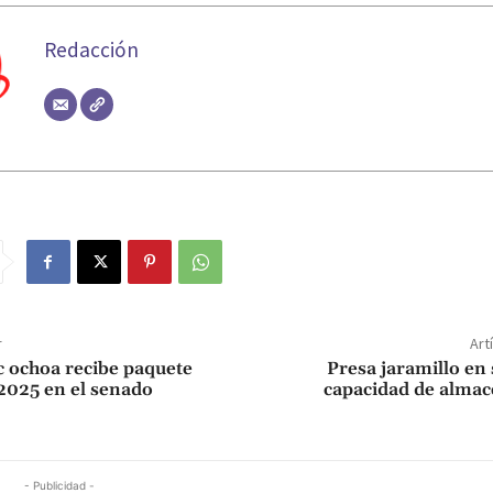
Redacción
r
Art
 ochoa recibe paquete
Presa jaramillo e
025 en el senado
capacidad de alma
- Publicidad -