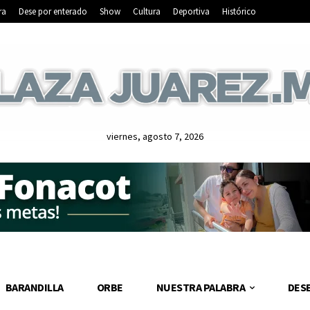
ra
Dese por enterado
Show
Cultura
Deportiva
Histórico
viernes, agosto 7, 2026
BARANDILLA
ORBE
NUESTRA PALABRA
DES