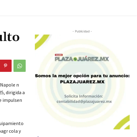
ulto
- Publicidad -
 Napole n
5, dirigida a
ue impulsen
Equipamiento
agr cola y