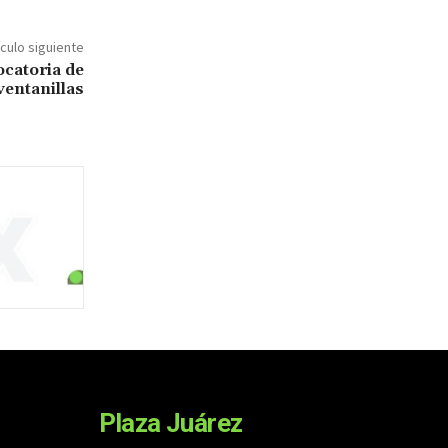
ículo siguiente
catoria de
ventanillas
Plaza Juárez