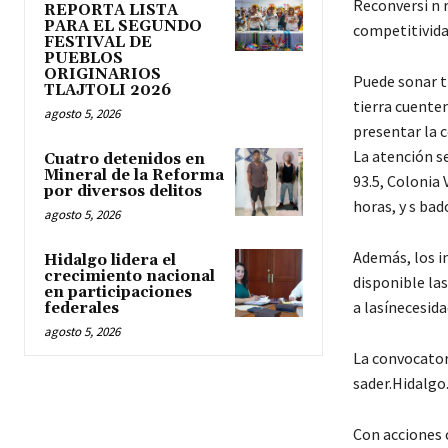
Reconversi n 
REPORTA LISTA
PARA EL SEGUNDO
competitivida
FESTIVAL DE
PUEBLOS
ORIGINARIOS
Puede sonar t 
TLAJTOLI 2026
tierra cuente
agosto 5, 2026
presentar la c
La atención s
Cuatro detenidos en
Mineral de la Reforma
93.5, Colonia 
por diversos delitos
horas, y s bad
agosto 5, 2026
Además, los i
Hidalgo lidera el
crecimiento nacional
disponible las
en participaciones
a lasínecesid
federales
agosto 5, 2026
La convocator
sader.Hidalgo
Con acciones 