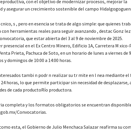
reproductiva, con el objetivo de modernizar procesos, mejorar la
d y asegurar un crecimiento sostenible del campo Hidalgogoguen
cnico, s , pero en esencia se trata de algo simple: que quienes trab
n con herramientas reales para seguir avanzando , destac Gonz lez 
onvocatoria, que estar abierta del 3 al 9 de noviembre de 2025.
er presencial en el Ex Centro Minero, Edificio 1A, Carretera M xic
Venta Prieta, Pachuca de Soto, en un horario de lunes a viernes de 9
os y domingos de 10:00 a 14:00 horas.
nteresados tambi n podr n realizar su tr mite en l nea mediante el
 24 horas, lo que permite participar sin necesidad de desplazarse,
ades de cada productoRío productora.
ia completa y los formatos obligatorios se encuentran disponible
.gob.mx/Convocatorias.
como esta, el Gobierno de Julio Menchaca Salazar reafirma su c