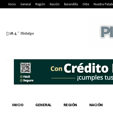
Inicio
General
Región
Nación
Barandilla
Orbe
Nuestra Palab
18.4
C
Hidalgo
INICIO
GENERAL
REGIÓN
NACIÓN