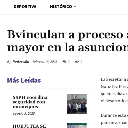
DEPORTIVA
HISTÓRICO
Bvinculan a proceso 
mayor en la asunci
By
Redacción
febrero 13, 2026
0
2
Más Leídas
La Secretar a
Gonz lez P rez
quienes día a 
SSPH coordina
el desarrollo
seguridad con
municipios
agosto 5, 2026
Durante esta 
para invernad
HUEJUTLA SE