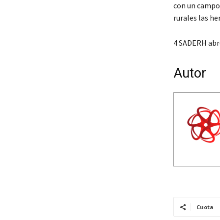
con un campo 
rurales las h
4 SADERH abre
Autor
Cuota