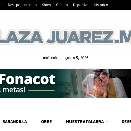
ra
Dese por enterado
Show
Cultura
Deportiva
Histórico
miércoles, agosto 5, 2026
BARANDILLA
ORBE
NUESTRA PALABRA
DES