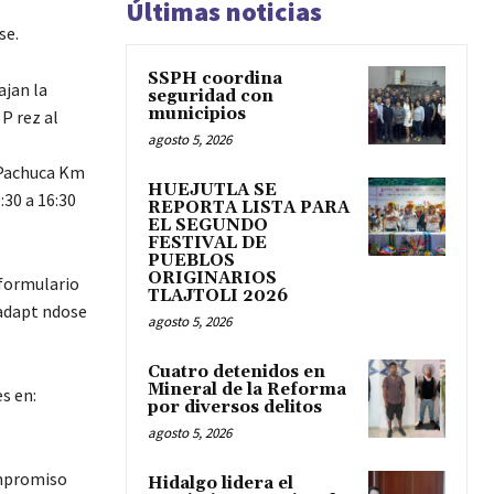
Últimas noticias
se.
SSPH coordina
ajan la
seguridad con
municipios
P rez al
agosto 5, 2026
o-Pachuca Km
HUEJUTLA SE
:30 a 16:30
REPORTA LISTA PARA
EL SEGUNDO
FESTIVAL DE
PUEBLOS
ORIGINARIOS
 formulario
TLAJTOLI 2026
 adapt ndose
agosto 5, 2026
Cuatro detenidos en
Mineral de la Reforma
s en:
por diversos delitos
agosto 5, 2026
ompromiso
Hidalgo lidera el