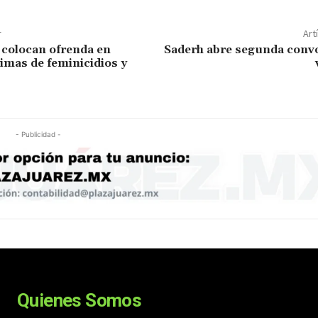
r
Art
 colocan ofrenda en
Saderh abre segunda convo
timas de feminicidios y
- Publicidad -
Quienes Somos