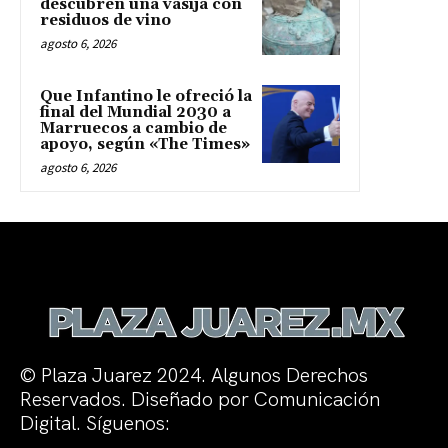
descubren una vasija con
residuos de vino
agosto 6, 2026
Que Infantino le ofreció la
final del Mundial 2030 a
Marruecos a cambio de
apoyo, según «The Times»
agosto 6, 2026
© Plaza Juarez 2024. Algunos Derechos
Reservados. Diseñado por Comunicación
Digital. Síguenos: