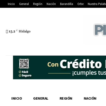
Inicio
General
Región
Nación
Barandilla
Orbe
Nuestra Palab
15.2
C
Hidalgo
INICIO
GENERAL
REGIÓN
NACIÓN