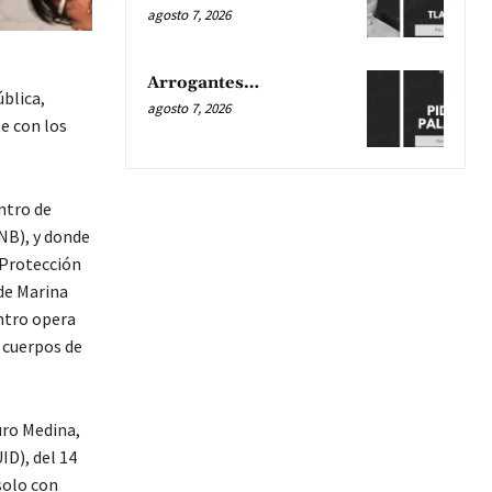
agosto 7, 2026
Arrogantes…
ública,
agosto 7, 2026
e con los
ntro de
NB), y donde
y Protección
 de Marina
entro opera
s cuerpos de
uro Medina,
ID), del 14
solo con