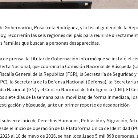
de Gobernación, Rosa Icela Rodríguez, y la fiscal general de la Rep
y, recorrerán las seis regiones del país para reunirse directament
as familias que buscan a personas desaparecidas.
 de prensa, la titular de Gobernación informó que se instaló el ce
lerta Nacional, que coordina la Comisión Nacional de Búsqueda (C
Fiscalía General de la República (FGR), la Secretaría de Seguridad 
C), la Secretaría de la Defensa Nacional (Defensa), la Secretaría
ia Nacional (GN) y el Centro Nacional de Inteligencia (CNI). El C
los siete días de la semana para movilizar, de forma inmediata, lo
vestigación y búsqueda, ante un primer reporte de desaparición.
el subsecretario de Derechos Humanos, Población y Migración, Art
sde el inicio de operación de la Plataforma Única de Identidad (PU
2025 al 18 de mayo de 2026, se han localizado 5 mil 898 personas, 