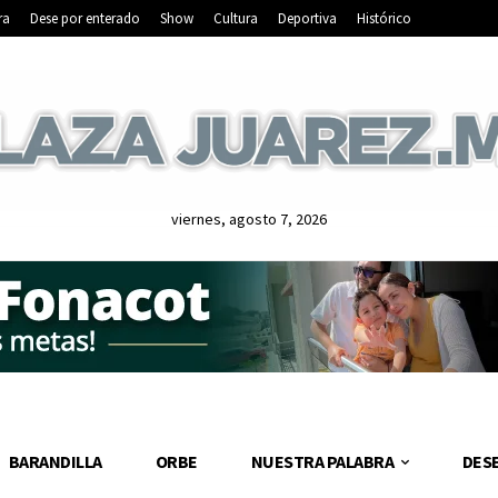
ra
Dese por enterado
Show
Cultura
Deportiva
Histórico
viernes, agosto 7, 2026
BARANDILLA
ORBE
NUESTRA PALABRA
DES