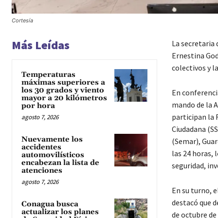
Cortesía
Más Leídas
La secretaria 
Ernestina Godo
colectivos y l
Temperaturas
máximas superiores a
los 30 grados y viento
En conferencia
mayor a 20 kilómetros
mando de la A
por hora
participan la 
agosto 7, 2026
Ciudadana (SSP
Nuevamente los
(Semar), Guard
accidentes
las 24 horas, 
automovilísticos
encabezan la lista de
seguridad, in
atenciones
agosto 7, 2026
En su turno, 
destacó que de
Conagua busca
actualizar los planes
de octubre de 