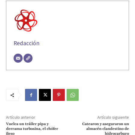
Redacción
Artículo anterior
Artículo siguiente
Vuelca un tráiler pipa y
Catearon y aseguraron un
derrama turbosina, el chófer
almacén clandestino de
ileso
hidrocarburo