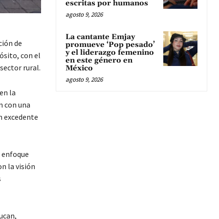
escritas por humanos
agosto 9, 2026
La cantante Emjay
ción de
promueve ‘Pop pesado’
y el liderazgo femenino
sito, con el
en este género en
sector rural.
México
agosto 9, 2026
en la
en con una
un excedente
n enfoque
n la visión
s
yucan,