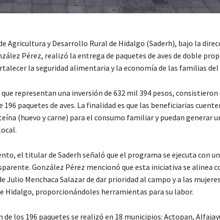
de Agricultura y Desarrollo Rural de Hidalgo (Saderh), bajo la direc
ález Pérez, realizó la entrega de paquetes de aves de doble propó
rtalecer la seguridad alimentaria y la economía de las familias del 
 que representan una inversión de 632 mil 394 pesos, consistieron 
e 196 paquetes de aves. La finalidad es que las beneficiarias cuent
teína (huevo y carne) para el consumo familiar y puedan generar 
local.
ento, el titular de Saderh señaló que el programa se ejecuta con u
sparente. González Pérez mencionó que esta iniciativa se alinea co
de Julio Menchaca Salazar de dar prioridad al campo y a las mujere
e Hidalgo, proporcionándoles herramientas para su labor.
n de los 196 paquetes se realizó en 18 municipios: Actopan, Alfaja