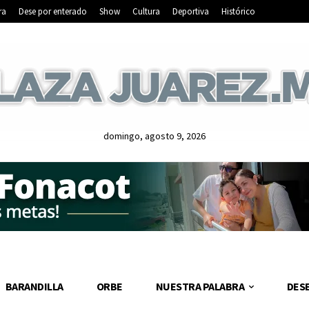
ra
Dese por enterado
Show
Cultura
Deportiva
Histórico
domingo, agosto 9, 2026
BARANDILLA
ORBE
NUESTRA PALABRA
DES