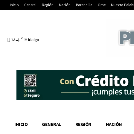
Inicio
General
Región
Nación
Barandilla
Orbe
Nuestra Palab
14.4
C
Hidalgo
INICIO
GENERAL
REGIÓN
NACIÓN