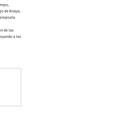
ampo,
go de Anaya,
Zempoala.
n de las
poyando a las