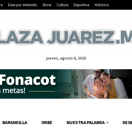
ra
Dese por enterado
Show
Cultura
Deportiva
Histórico
jueves, agosto 6, 2026
BARANDILLA
ORBE
NUESTRA PALABRA
DES