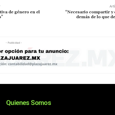
r
Art
tiva de género en el
“Necesario compartir y d
o”
demás de lo que d
- Publicidad -
Quienes Somos