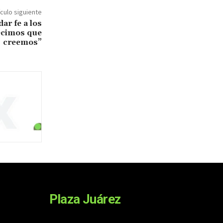
ículo siguiente
ar fe a los
ecimos que
creemos”
Plaza Juárez