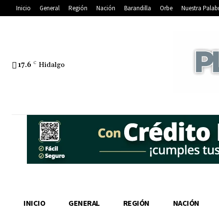
Inicio
General
Región
Nación
Barandilla
Orbe
Nuestra Palab
17.6
C
Hidalgo
INICIO
GENERAL
REGIÓN
NACIÓN