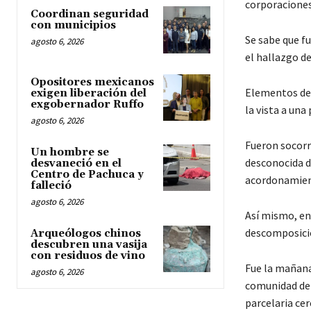
corporaciones
Coordinan seguridad
con municipios
Se sabe que f
agosto 6, 2026
el hallazgo de
Opositores mexicanos
Elementos de 
exigen liberación del
exgobernador Ruffo
la vista a una
agosto 6, 2026
Fueron socorr
Un hombre se
desconocida d
desvaneció en el
Centro de Pachuca y
acordonamient
falleció
agosto 6, 2026
Así mismo, en
descomposici
Arqueólogos chinos
descubren una vasija
con residuos de vino
Fue la mañana
agosto 6, 2026
comunidad de 
parcelaria cer