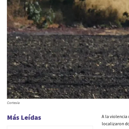
Cortesía
Más Leídas
A la violencia
localizaron d