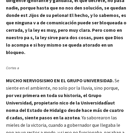
dirigente ignorante y gandalla, el que decrete, no pasa
nadie, porque hasta que no nos den solución, se quedan
donde est Jijos de su pelona! El hecho, y lo sabemos, es
que ninguna v a de comunicación puede ser bloqueada o
cerrada, y la ley es muy, pero muy clara. Pero como en
nuestro pa s, la ley sirve para dos cosas, pues que Dios
lo acompa e si hoy mismo se queda atorado en un
bloqueo.
Cortes a
MUCHO NERVIOSISMO EN EL GRUPO UNIVERSIDAD.
Se
siente en el ambiente, no solo por la lluvia, sino porque,
por vez primera en toda su historia, el Grupo
Universidad, propietario nico de la Universidadíaut
noma del Estado de Hidalgo desde hace más de cuatro
d cadas, siente pasos en la azotea
. Ya saborearon las
mieles de la victoria, cuando a gobernador que llegaba le
pon an un rector a modo, y si eso no funcionaba, pasaban a