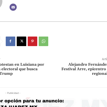
r
Art
otestan en Luisiana por
Alejandro Fernández
electoral que busca
Festival Arre, epicentro
a Trump
regiona
- Publicidad -