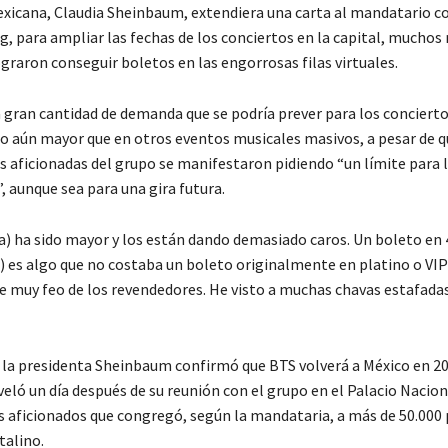
xicana, Claudia Sheinbaum, extendiera una carta al mandatario c
, para ampliar las fechas de los conciertos en la capital, muchos
graron conseguir boletos en las engorrosas filas virtuales.
la gran cantidad de demanda que se podría prever para los concierto
do aún mayor que en otros eventos musicales masivos, a pesar de q
s aficionadas del grupo se manifestaron pidiendo “un límite para 
 aunque sea para una gira futura.
ta) ha sido mayor y los están dando demasiado caros. Un boleto en
) es algo que no costaba un boleto originalmente en platino o VIP
e muy feo de los revendedores. He visto a muchas chavas estafadas
la presidenta Sheinbaum confirmó que BTS volverá a México en 20
veló un día después de su reunión con el grupo en el Palacio Nacion
s aficionados que congregó, según la mandataria, a más de 50.000
talino.