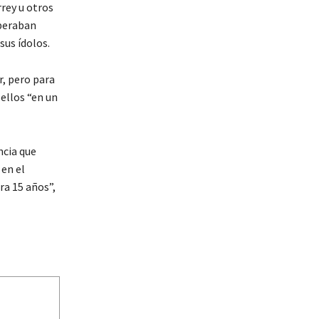
rey u otros
speraban
sus ídolos.
r, pero para
 ellos “en un
ncia que
 en el
ra 15 años”,