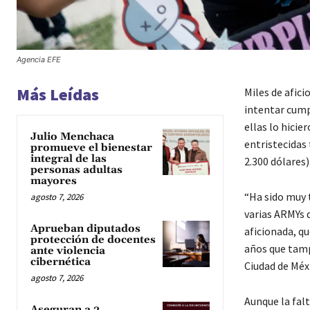
Agencia EFE
Más Leídas
Miles de afic
intentar cump
ellas lo hici
Julio Menchaca
entristecidas 
promueve el bienestar
integral de las
2.300 dólares)
personas adultas
mayores
“Ha sido muy 
agosto 7, 2026
varias ARMYs 
Aprueban diputados
aficionada, qu
protección de docentes
años que tamp
ante violencia
cibernética
Ciudad de Méx
agosto 7, 2026
Aunque la falt
Aseguran a 3