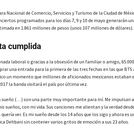
ra Nacional de Comercio, Servicios y Turismo de la Ciudad de Méx
nciertos programados para los días 7, 9 y 10 de mayo generarán u
imada en 1.861 millones de pesos (unos 107 millones de dólares).
ta cumplida
nada laboral o gracias a la obsesión de un familiar o amigo, 65.00
rar una entrada para la primera de las tres fechas en las que BTS 
xico un momento que millones de aficionados mexicanos estaban 
017 la banda visitará el país por última vez.
n sueño (…) son una parte muy importante para mí. Me impulsan a
is sueños, con mi vida. Sus canciones me alientan y la verdad desd
s quería ver. Es mi sueño desde los 14 años que los sigo y ahora es 
ica Dehbani sin contener varios gritos de emoción a sus 23 años.