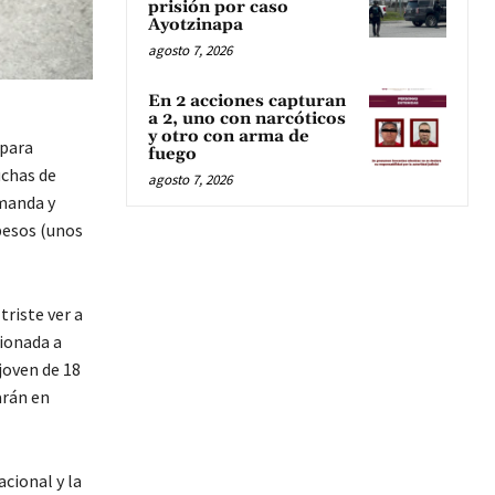
prisión por caso
Ayotzinapa
agosto 7, 2026
En 2 acciones capturan
a 2, uno con narcóticos
y otro con arma de
 para
fuego
uchas de
agosto 7, 2026
emanda y
pesos (unos
riste ver a
ionada a
 joven de 18
arán en
acional y la