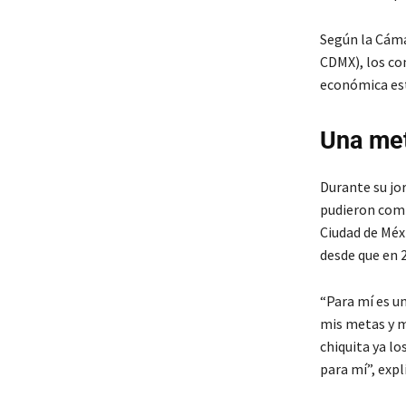
Según la Cáma
CDMX), los co
económica est
Una me
Durante su jor
pudieron comp
Ciudad de Mé
desde que en 2
“Para mí es u
mis metas y m
chiquita ya lo
para mí”, expl