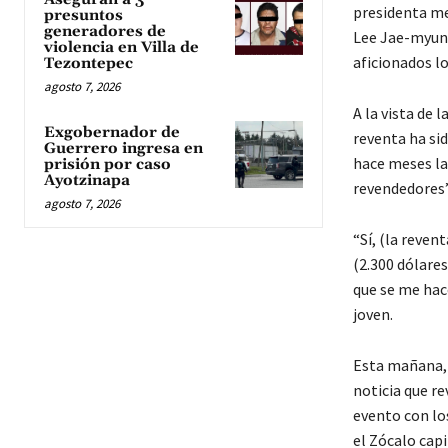
presidenta me
presuntos
generadores de
Lee Jae-myung
violencia en Villa de
aficionados lo
Tezontepec
agosto 7, 2026
A la vista de 
Exgobernador de
reventa ha si
Guerrero ingresa en
hace meses la
prisión por caso
Ayotzinapa
revendedores”,
agosto 7, 2026
“Sí, (la reven
(2.300 dólares
que se me hac
joven.
Esta mañana, 
noticia que re
evento con lo
el Zócalo capi