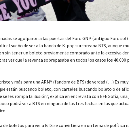
ionadas se agolparon a las puertas del Foro GNP (antiguo Foro sol)
lir el sueño de ver a la banda de K-pop surcoreana BTS, aunque m
eron sin tener un boleto previamente comprado ante la excesiva d
tras ver que la reventa sobrepasaba en todos los casos los 40.000 
.
triste y más para una ARMY (fandom de BTS) de verdad (…) Es muy t
que están buscando boleto, con carteles buscando boleto o de afic
e se les rompa la ilusión”, explica en entrevista con EFE Sofía, una
oco podrá ver a BTS en ninguna de las tres fechas en las que actu
ico.
a de boletos para ver a BTS se convirtiera en un tema de política n