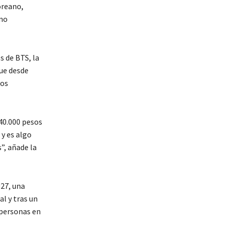
oreano,
 no
s de BTS, la
ue desde
los
 40.000 pesos
 y es algo
”, añade la
27, una
al y tras un
 personas en