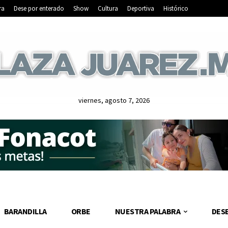
ra
Dese por enterado
Show
Cultura
Deportiva
Histórico
viernes, agosto 7, 2026
BARANDILLA
ORBE
NUESTRA PALABRA
DES