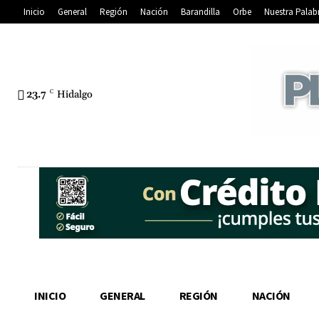
Inicio
General
Región
Nación
Barandilla
Orbe
Nuestra Palab
23.7
C
Hidalgo
INICIO
GENERAL
REGIÓN
NACIÓN