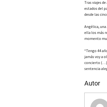
Tras viajes d
estados del p
desde las cinc
Angélica, una
ella los más r
momento muy c
“Tengo 44 años
jamás voy a ol
concierto (…)
sentencia ale
Autor