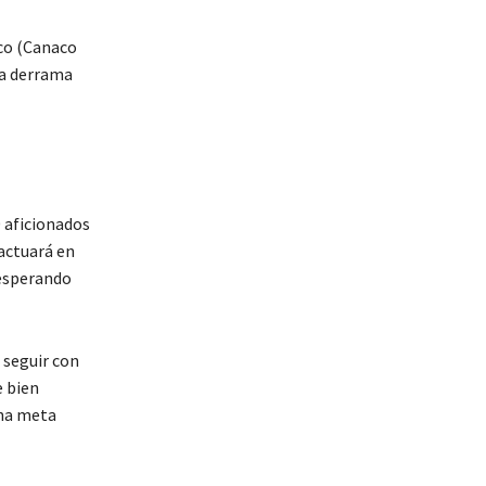
ico (Canaco
na derrama
0 aficionados
actuará en
esperando
 seguir con
e bien
una meta