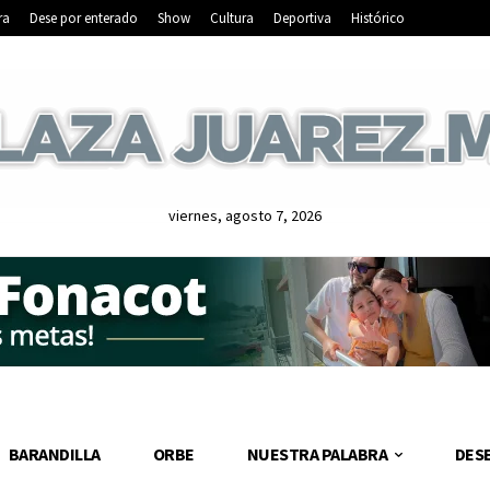
ra
Dese por enterado
Show
Cultura
Deportiva
Histórico
viernes, agosto 7, 2026
BARANDILLA
ORBE
NUESTRA PALABRA
DES