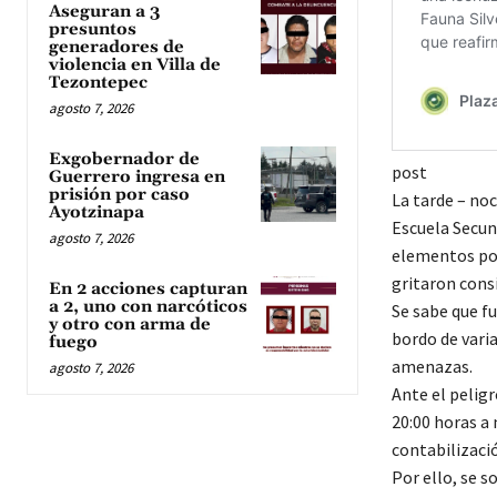
Aseguran a 3
presuntos
generadores de
violencia en Villa de
Tezontepec
agosto 7, 2026
Exgobernador de
post
Guerrero ingresa en
prisión por caso
La tarde – noc
Ayotzinapa
Escuela Secun
agosto 7, 2026
elementos pol
gritaron cons
En 2 acciones capturan
a 2, uno con narcóticos
Se sabe que f
y otro con arma de
bordo de vari
fuego
amenazas.
agosto 7, 2026
Ante el peligro
20:00 horas a 
contabilizació
Por ello, se s