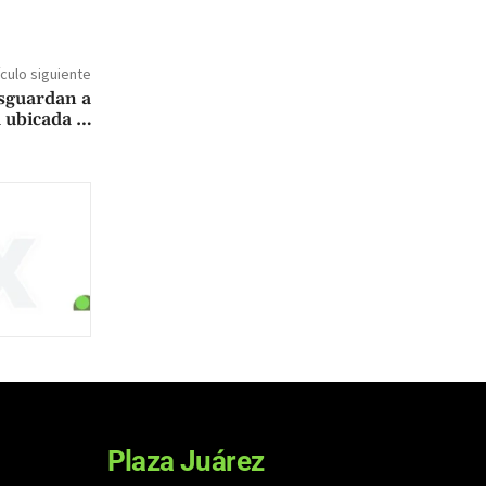
ículo siguiente
sguardan a
a ubicada …
Plaza Juárez