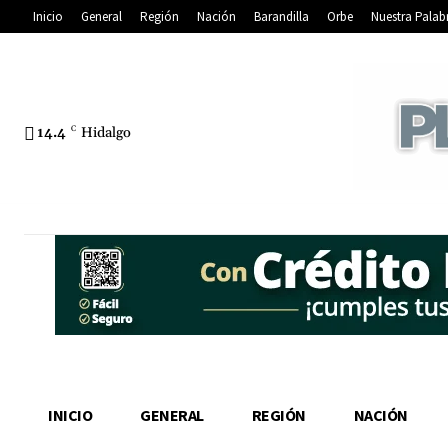
Inicio
General
Región
Nación
Barandilla
Orbe
Nuestra Palab
14.4
C
Hidalgo
INICIO
GENERAL
REGIÓN
NACIÓN