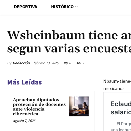
DEPORTIVA
HISTÓRICO
Wsheinbaum tiene am
segun varias encuest
By
Redacción
febrero 13, 2026
0
7
Más Leídas
Nbaum-tiene-
mexicanos
Aprueban diputados
protección de docentes
ante violencia
cibernética
agosto 7, 2026