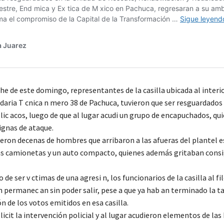
he de este domingo, representantes de la casilla ubicada al interio
daria T cnica n mero 38 de Pachuca, tuvieron que ser resguardados
ic acos, luego de que al lugar acudi un grupo de encapuchados, qu
ignas de ataque.
ueron decenas de hombres que arribaron a las afueras del plantel e
as camionetas y un auto compacto, quienes además gritaban consi
 de ser v ctimas de una agresi n, los funcionarios de la casilla al fil
n permanec an sin poder salir, pese a que ya hab an terminado la t
n de los votos emitidos en esa casilla.
olicit la intervención policial y al lugar acudieron elementos de las 