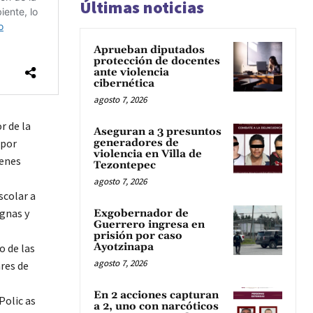
Últimas noticias
Aprueban diputados
protección de docentes
ante violencia
cibernética
agosto 7, 2026
r de la
Aseguran a 3 presuntos
 por
generadores de
violencia en Villa de
ienes
Tezontepec
agosto 7, 2026
scolar a
gnas y
Exgobernador de
Guerrero ingresa en
prisión por caso
Ayotzinapa
o de las
agosto 7, 2026
ares de
En 2 acciones capturan
Polic as
a 2, uno con narcóticos