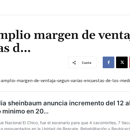
plio margen de venta
as d…
Cuota
amplio-margen-de-ventaja-segun-varias-encuestas-de-los-medi