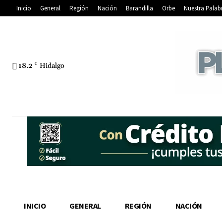
Inicio
General
Región
Nación
Barandilla
Orbe
Nuestra Palab
18.2
C
Hidalgo
INICIO
GENERAL
REGIÓN
NACIÓN