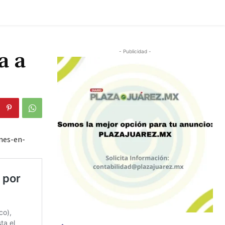
a a
- Publicidad -
nes-en-