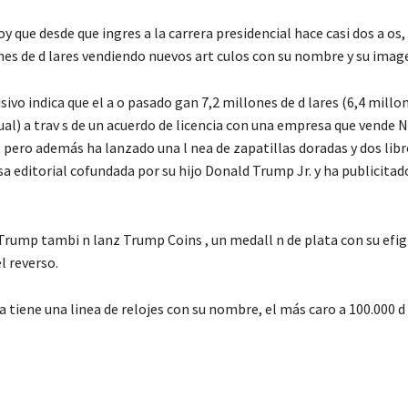
y que desde que ingres a la carrera presidencial hace casi dos a os
es de d lares vendiendo nuevos art culos con su nombre y su imag
isivo indica que el a o pasado gan 7,2 millones de d lares (6,4 millo
ual) a trav s de un acuerdo de licencia con una empresa que vende 
 pero además ha lanzado una l nea de zapatillas doradas y dos libro
 editorial cofundada por su hijo Donald Trump Jr. y ha publicitad
rump tambi n lanz Trump Coins , un medall n de plata con su efig
el reverso.
tiene una linea de relojes con su nombre, el más caro a 100.000 d 