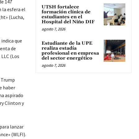
de 147
UTSH fortalece
 la esfera el
formación clínica de
ght» (Lucha,
estudiantes en el
Hospital del Niño DIF
agosto 7, 2026
 indica que
Estudiante de la UPE
venta de
realiza estadía
profesional en empresa
 LLC (Los
del sector energético
agosto 7, 2026
ue Trump
e haber
ha aspirado
ry Clinton y
para lanzar
ance» (WLFI).