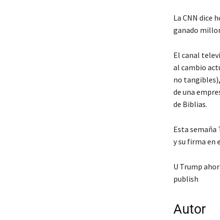
La CNN dice ho
ganado millon
El canal telev
al cambio act
no tangibles),
de una empresa
de Biblias.
Esta semaña T
y su firma en 
U Trump ahora 
publish
Autor