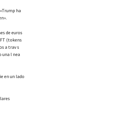
, «Trump ha
en».
nes de euros
NFT (tokens
s a trav s
o una l nea
ie en un lado
lares