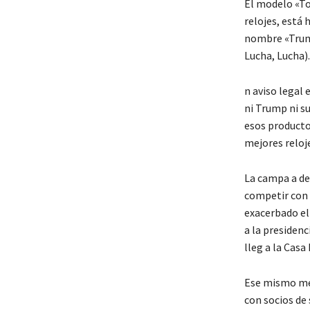
El modelo «Tou
relojes, está 
nombre «Trump
Lucha, Lucha).
n aviso legal 
ni Trump ni su
esos producto
mejores reloje
La campa a de 
competir con 
exacerbado el
a la presidenc
lleg a la Casa
Ese mismo mes
con socios de