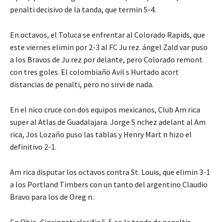
penalti decisivo de la tanda, que termin 5-4.
En octavos, el Toluca se enfrentar al Colorado Rapids, que
este viernes elimin por 2-3 al FC Ju rez. ángel Zald var puso
a los Bravos de Ju rez por delante, pero Colorado remont
con tres goles. El colombiaño Avil s Hurtado acort
distancias de penalti, pero no sirvi de nada.
En el nico cruce con dos equipos mexicanos, Club Am rica
super al Atlas de Guadalajara. Jorge S nchez adelant al Am
rica, Jos Lozaño puso las tablas y Henry Mart n hizo el
definitivo 2-1.
Am rica disputar los octavos contra St. Louis, que elimin 3-1
a los Portland Timbers con un tanto del argentino Claudio
Bravo para los de Oreg n.
En Ohio, Cincinnati clasific 6-5 en la tanda de penaltis