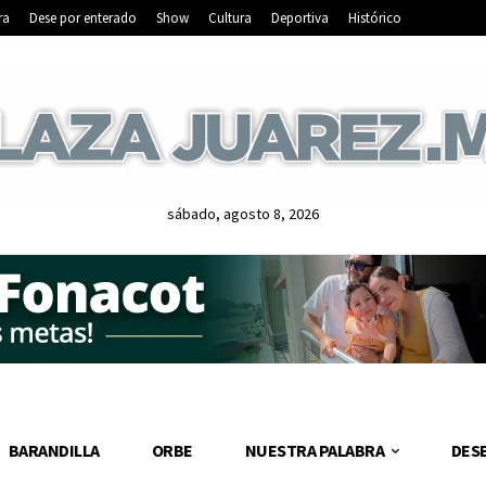
ra
Dese por enterado
Show
Cultura
Deportiva
Histórico
sábado, agosto 8, 2026
BARANDILLA
ORBE
NUESTRA PALABRA
DES