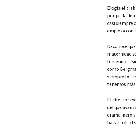
Elogia el tra
porque la dem
casi siempre 
empieza con la
Reconoce que 
maternidad sol
femenino: «Si
como Bergman,
siempre lo ti
tenemos más 
El director me
del que avanz
drama, pero y
bailar n de cl