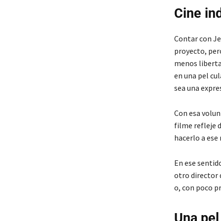
Cine in
Contar con Jes
proyecto, pero
menos libertad
en una pel cul
sea una expres
Con esa volunt
filme refleje 
hacerlo a ese 
En ese sentid
otro director 
o, con poco p
Una pel