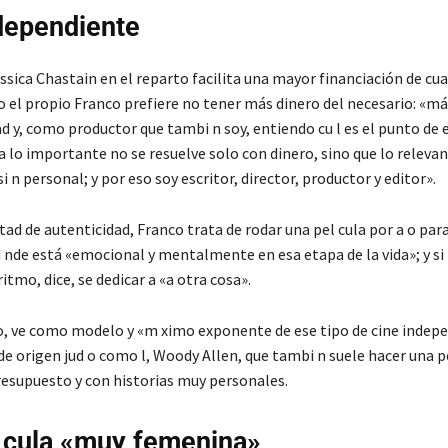
dependiente
sica Chastain en el reparto facilita una mayor financiación de cua
 el propio Franco prefiere no tener más dinero del necesario: «más
 y, como productor que tambi n soy, entiendo cu l es el punto de e
a lo importante no se resuelve solo con dinero, sino que lo relevan
i n personal; y por eso soy escritor, director, productor y editor».
ad de autenticidad, Franco trata de rodar una pel cula por a o par
d nde está «emocional y mentalmente en esa etapa de la vida»; y si
ritmo, dice, se dedicar a «a otra cosa».
o, ve como modelo y «m ximo exponente de ese tipo de cine indep
de origen jud o como l, Woody Allen, que tambi n suele hacer una pe
resupuesto y con historias muy personales.
 cula «muy femenina»