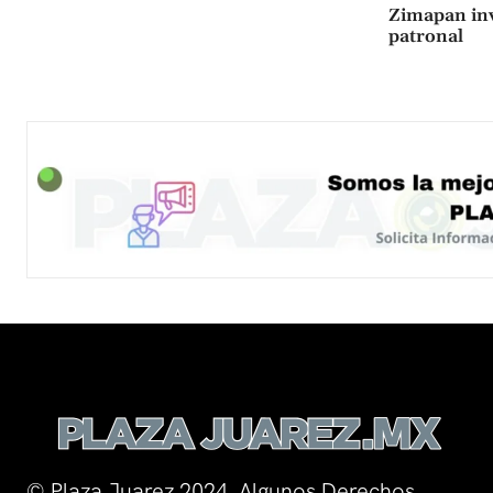
Zimapan invi
patronal
© Plaza Juarez 2024. Algunos Derechos