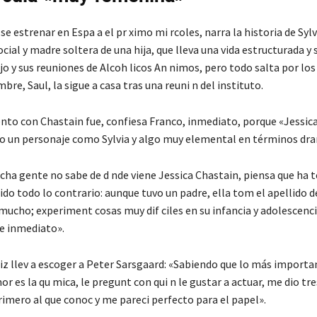
se estrenar en Espa a el pr ximo mi rcoles, narra la historia de Sylv
cial y madre soltera de una hija, que lleva una vida estructurada y s
jo y sus reuniones de Alcoh licos An nimos, pero todo salta por los
re, Saul, la sigue a casa tras una reuni n del instituto.
nto con Chastain fue, confiesa Franco, inmediato, porque «Jessic
o un personaje como Sylvia y algo muy elemental en términos dra
cha gente no sabe de d nde viene Jessica Chastain, piensa que ha 
a sido todo lo contrario: aunque tuvo un padre, ella tom el apellido 
 mucho; experiment cosas muy dif ciles en su infancia y adolescenc
de inmediato».
riz llev a escoger a Peter Sarsgaard: «Sabiendo que lo más importa
or es la qu mica, le pregunt con qui n le gustar a actuar, me dio t
rimero al que conoc y me pareci perfecto para el papel».