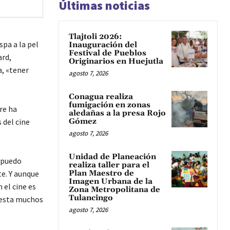
Últimas noticias
Tlajtoli 2026:
pa a la pel
Inauguración del
Festival de Pueblos
ard,
Originarios en Huejutla
a, «tener
agosto 7, 2026
Conagua realiza
fumigación en zonas
re ha
aledañas a la presa Rojo
 del cine
Gómez
agosto 7, 2026
Unidad de Planeación
y puedo
realiza taller para el
te. Y aunque
Plan Maestro de
Imagen Urbana de la
el cine es
Zona Metropolitana de
Tulancingo
cuesta muchos
agosto 7, 2026