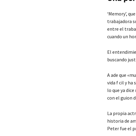
‘Memory’, que 
trabajadora so
entre el traba
cuando un homb
El entendimie
buscando just
A ade que «mu
vida f cil y h
lo que ya dice
con el guion 
La propia act
historia de am
Peter fue el p