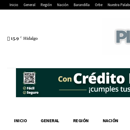
Inicio
General
Región
Nación
Barandilla
Orbe
Nuestra Palab
15.9
C
Hidalgo
INICIO
GENERAL
REGIÓN
NACIÓN