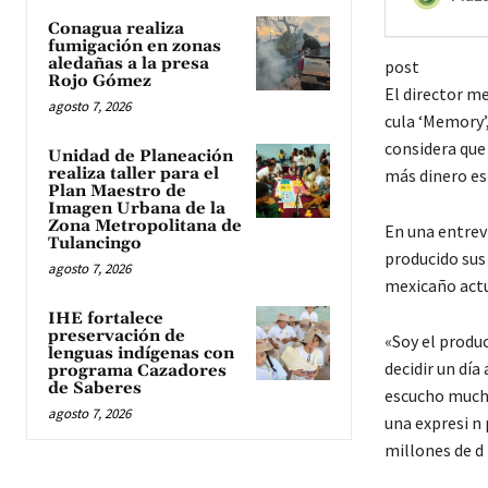
Conagua realiza
fumigación en zonas
aledañas a la presa
post
Rojo Gómez
El director me
agosto 7, 2026
cula ‘Memory’
considera que 
Unidad de Planeación
realiza taller para el
más dinero es 
Plan Maestro de
Imagen Urbana de la
Zona Metropolitana de
En una entrevi
Tulancingo
producido sus
agosto 7, 2026
mexicaño actua
IHE fortalece
preservación de
«Soy el produ
lenguas indígenas con
decidir un día
programa Cazadores
de Saberes
escucho mucho
agosto 7, 2026
una expresi n
millones de d 