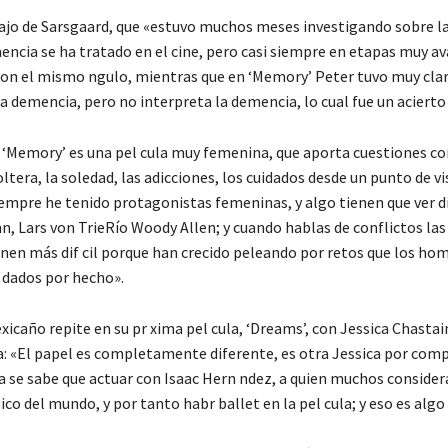
bajo de Sarsgaard, que «estuvo muchos meses investigando sobre l
encia se ha tratado en el cine, pero casi siempre en etapas muy a
con el mismo ngulo, mientras que en ‘Memory’ Peter tuvo muy clar
 demencia, pero no interpreta la demencia, lo cual fue un acierto 
‘Memory’ es una pel cula muy femenina, que aporta cuestiones c
tera, la soledad, las adicciones, los cuidados desde un punto de vi
empre he tenido protagonistas femeninas, y algo tienen que ver d
 Lars von TrieRío Woody Allen; y cuando hablas de conflictos las
enen más dif cil porque han crecido peleando por retos que los ho
dados por hecho».
xicaño repite en su pr xima pel cula, ‘Dreams’, con Jessica Chastai
a: «El papel es completamente diferente, es otra Jessica por comp
a se sabe que actuar con Isaac Hern ndez, a quien muchos consider
 sico del mundo, y por tanto habr ballet en la pel cula; y eso es algo