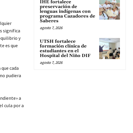
IHE fortalece
preservación de
lenguas indígenas con
programa Cazadores de
Saberes
lquier
agosto 7, 2026
 significa
quilibrio y
UTSH fortalece
te es que
formación clínica de
estudiantes en el
Hospital del Niño DIF
agosto 7, 2026
a que cada
 no pudiera
endiente» a
l cula por a