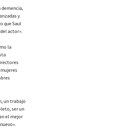
a demencia,
vanzadas y
o que Saul
del actor».
omo la
sta
irectores
 mujeres
mbres
n, un trabajo
leto, ser un
an el mejor
 nuevo».