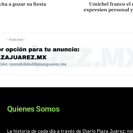
ta a gozar su fiesta
Umichel franco el 
expresion personal 
- Publicidad -
Quienes Somos
La historia de cada día a través de Diario Plaza Juárez; no