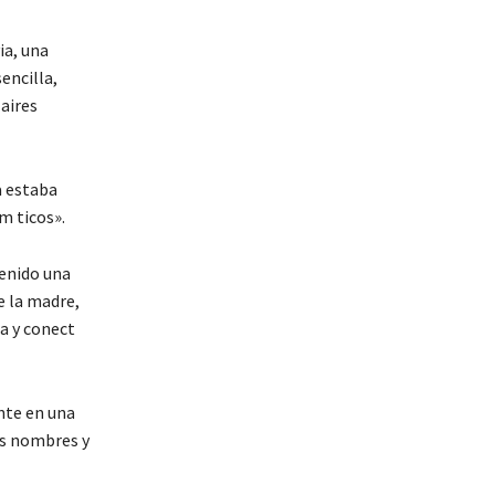
ia, una
encilla,
 aires
a estaba
m ticos».
tenido una
de la madre,
ia y conect
nte en una
res nombres y