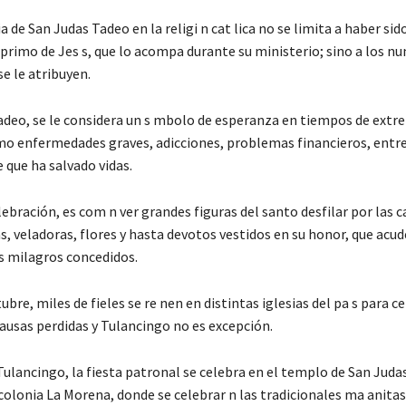
 de San Judas Tadeo en la religi n cat lica no se limita a haber sid
 primo de Jes s, que lo acompa durante su ministerio; sino a los 
e le atribuyen.
adeo, se le considera un s mbolo de esperanza en tiempos de extr
omo enfermedades graves, adicciones, problemas financieros, entre
e que ha salvado vidas.
ebración, es com n ver grandes figuras del santo desfilar por las ca
, veladoras, flores y hasta devotos vestidos en su honor, que acud
os milagros concedidos.
ubre, miles de fieles se re nen en distintas iglesias del pa s para ce
causas perdidas y Tulancingo no es excepción.
Tulancingo, la fiesta patronal se celebra en el templo de San Jud
colonia La Morena, donde se celebrar n las tradicionales ma anitas,