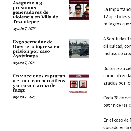
Aseguran a 3
presuntos
La importancia
generadores de
12 ap stoles y
violencia en Villa de
Tezontepec
milagros que s
agosto 7, 2026
A San Judas T
Exgobernador de
dificultad, c
Guerrero ingresa en
prisión por caso
incluso se cre
Ayotzinapa
agosto 7, 2026
Durante su cel
como ofrendas
En 2 acciones capturan
a 2, uno con narcóticos
gracias por l
y otro con arma de
fuego
agosto 7, 2026
Cada 28 de oct
patr n de las 
En el caso de 
ubicado en la 