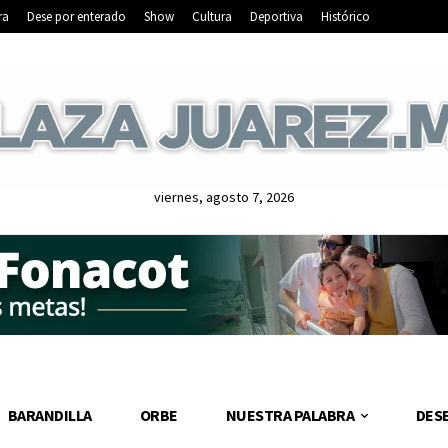
ra
Dese por enterado
Show
Cultura
Deportiva
Histórico
viernes, agosto 7, 2026
BARANDILLA
ORBE
NUESTRA PALABRA
DES