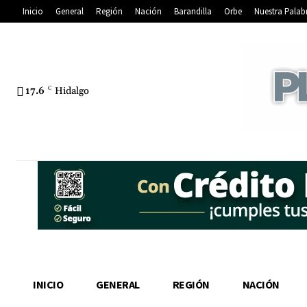
Inicio
General
Región
Nación
Barandilla
Orbe
Nuestra Palab
17.6
C
Hidalgo
INICIO
GENERAL
REGIÓN
NACIÓN