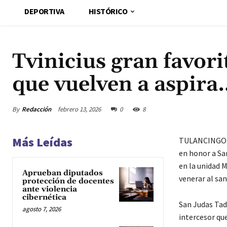
DEPORTIVA
HISTÓRICO
Tvinicius gran favori
que vuelven a aspira
By
Redacción
febrero 13, 2026
0
8
Más Leídas
TULANCINGO.- 
en honor a Sa
en la unidad 
Aprueban diputados
venerar al sant
protección de docentes
ante violencia
cibernética
San Judas Tade
agosto 7, 2026
intercesor que