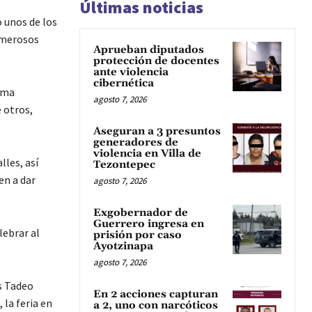
Últimas noticias
o unos de los
numerosos
Aprueban diputados
protección de docentes
ante violencia
cibernética
ema
agosto 7, 2026
 otros,
Aseguran a 3 presuntos
generadores de
violencia en Villa de
lles, así
Tezontepec
en a dar
agosto 7, 2026
Exgobernador de
Guerrero ingresa en
lebrar al
prisión por caso
Ayotzinapa
agosto 7, 2026
as Tadeo
En 2 acciones capturan
 la feria en
a 2, uno con narcóticos