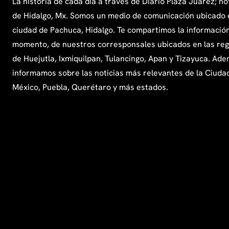
La historia de cada día a través de Diario Plaza Juárez; no
de Hidalgo, Mx. Somos un medio de comunicación ubicado 
ciudad de Pachuca, Hidalgo. Te compartimos la información
momento, de nuestros corresponsales ubicados en las re
de Huejutla, Ixmiquilpan, Tulancingo, Apan y Tizayuca. Ade
informamos sobre las noticias más relevantes de la Ciuda
México, Puebla, Querétaro y más estados.