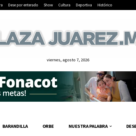
ra
Dese por enterado
Show
Cultura
Deportiva
Histórico
viernes, agosto 7, 2026
BARANDILLA
ORBE
NUESTRA PALABRA
DES