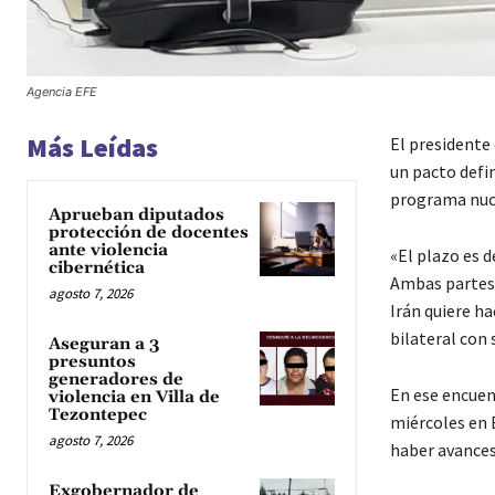
Agencia EFE
Más Leídas
El presidente
un pacto defin
programa nucl
Aprueban diputados
protección de docentes
ante violencia
«El plazo es d
cibernética
Ambas partes 
agosto 7, 2026
Irán quiere ha
bilateral con
Aseguran a 3
presuntos
generadores de
En ese encuent
violencia en Villa de
Tezontepec
miércoles en 
agosto 7, 2026
haber avances
Exgobernador de