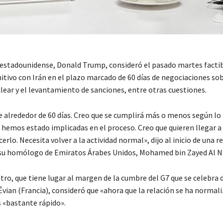
 estadounidense, Donald Trump, consideró el pasado martes facti
itivo con Irán en el plazo marcado de 60 días de negociaciones sob
ear y el levantamiento de sanciones, entre otras cuestiones.
e alrededor de 60 días. Creo que se cumplirá más o menos según lo 
hemos estado implicadas en el proceso. Creo que quieren llegar a
cerlo. Necesita volver a la actividad normal», dijo al inicio de una r
 su homólogo de Emiratos Árabes Unidos, Mohamed bin Zayed Al N
ro, que tiene lugar al margen de la cumbre del G7 que se celebra d
Évian (Francia), consideró que «ahora que la relación se ha normal
 «bastante rápido».