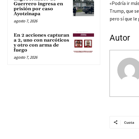
«Podría ir má
Guerrero ingresa en
prisión por caso
Trump, que se
Ayotzinapa
pero sí que l
agosto 7, 2026
En 2 acciones capturan
Autor
a 2, uno con narcóticos
y otro con arma de
fuego
agosto 7, 2026
Cuota