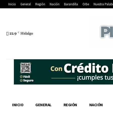
Inicio
General
Región
Nación
Barandilla
Orbe
Nuestra Palab
22.9
C
Hidalgo
INICIO
GENERAL
REGIÓN
NACIÓN