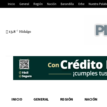
Inicio
General
Región
Nación
Barandilla
Orbe
Nuestra Palab
13.8
C
Hidalgo
INICIO
GENERAL
REGIÓN
NACIÓN