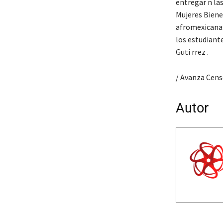
entregar n las
Mujeres Biene
afromexicanas 
los estudiante
Guti rrez .
/ Avanza Censo
Autor