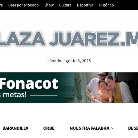
ra
Dese por enterado
Show
Cultura
Deportiva
Histórico
sábado, agosto 8, 2026
BARANDILLA
ORBE
NUESTRA PALABRA
DES