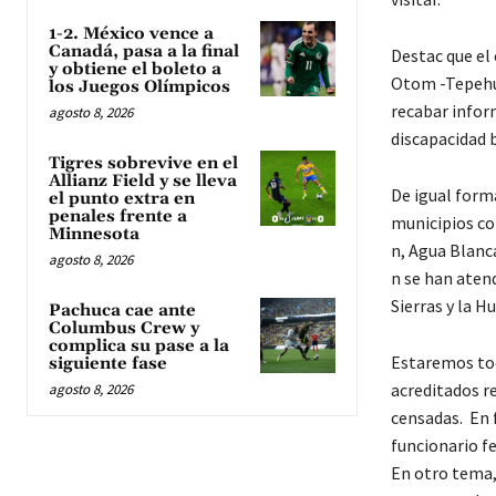
1-2. México vence a
Canadá, pasa a la final
Destac que el 
y obtiene el boleto a
Otom -Tepehua 
los Juegos Olímpicos
recabar infor
agosto 8, 2026
discapacidad b
Tigres sobrevive en el
Allianz Field y se lleva
De igual form
el punto extra en
penales frente a
municipios co
Minnesota
n, Agua Blanc
agosto 8, 2026
n se han atend
Sierras y la H
Pachuca cae ante
Columbus Crew y
complica su pase a la
Estaremos toc
siguiente fase
acreditados re
agosto 8, 2026
censadas. En f
funcionario fe
En otro tema,