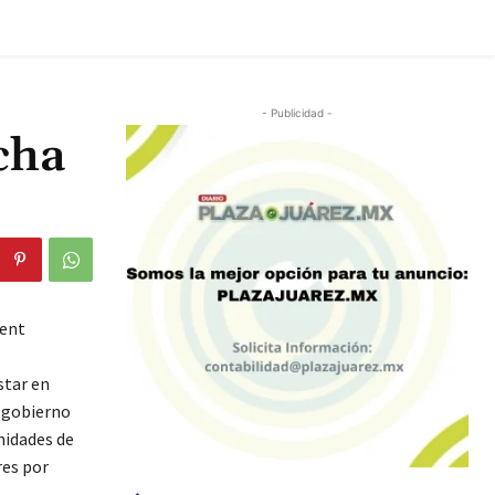
- Publicidad -
cha
ment
star en
l gobierno
nidades de
res por