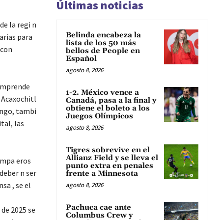
Últimas noticias
de la regi n
Belinda encabeza la
arias para
lista de los 50 más
 con
bellos de People en
Español
agosto 8, 2026
comprende
1-2. México vence a
 Acaxochitl
Canadá, pasa a la final y
obtiene el boleto a los
ingo, tambi
Juegos Olímpicos
tal, las
agosto 8, 2026
Tigres sobrevive en el
Allianz Field y se lleva el
ompa eros
punto extra en penales
 deber n ser
frente a Minnesota
sa , se el
agosto 8, 2026
Pachuca cae ante
 de 2025 se
Columbus Crew y