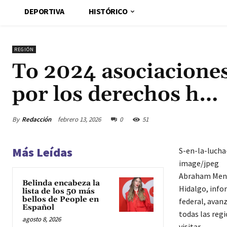
DEPORTIVA
HISTÓRICO
REGIÓN
To 2024 asociaciones 
por los derechos h…
By
Redacción
febrero 13, 2026
0
51
Más Leídas
S-en-la-luch
image/jpeg
Abraham Mendo
Belinda encabeza la
Hidalgo, info
lista de los 50 más
bellos de People en
federal, avanz
Español
todas las reg
agosto 8, 2026
visitar.