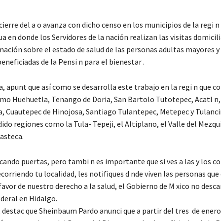
cierre del a o avanza con dicho censo en los municipios de la regi n 
en donde los Servidores de la nación realizan las visitas domicili
mación sobre el estado de salud de las personas adultas mayores y
eneficiadas de la Pensi n para el bienestar .
a, apunt que así como se desarrolla este trabajo en la regi n que 
mo Huehuetla, Tenango de Doria, San Bartolo Tutotepec, Acatl n,
a, Cuautepec de Hinojosa, Santiago Tulantepec, Metepec y Tulanc
ido regiones como la Tula- Tepeji, el Altiplano, el Valle del Mezqui
uasteca.
ando puertas, pero tambi n es importante que si ves a las y los c
corriendo tu localidad, les notifiques d nde viven las personas que
avor de nuestro derecho a la salud, el Gobierno de M xico no descan
deral en Hidalgo.
 destac que Sheinbaum Pardo anunci que a partir del tres de enero