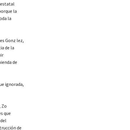
aestatal
porque la
oda la
es Gonz lez,
ia de la
ir
mienda de
ue ignorada,
, Zo
es que
 del
strucción de