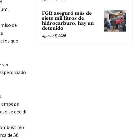
el
aum .
FGR aseguró más de
siete mil litros de
hidrocarburo, hay un
omiso de
detenido
ma
agosto 8, 2026
ectos que
e ver
desperdiciado
s
e empez a
eso se decidi
 combust leo
rca de 50