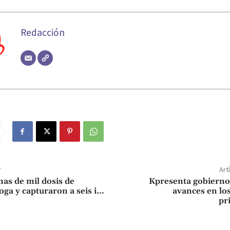
Redacción
r
Art
as de mil dosis de
Kpresenta gobierno
oga y capturaron a seis i…
avances en lo
pr