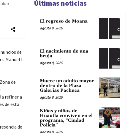
Últimas noticias
El regreso de Moana
agosto 8, 2026
El nacimiento de una
anuncios de
bruja
r s Manuel L
agosto 8, 2026
Muere un adulto mayor
 Zona de
dentro de la Plaza
e
Galerías Pachuca
la refiner a
agosto 8, 2026
es de esta
Niñas y niños de
Huautla conviven en el
programa, “Ciudad
Policía”
resencia de
agosto 8, 2026