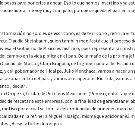
e pesos para ponerlas a andar: Eso lo que hemos invertido y ya es
 coquizadora; me voy muy tranquilo, porque se queda el pa s en mu
sformación no solo es de escritorio, es de territorio , refiri la virt
ecta Claudia Sheinbaum, quien tambi n manifestá que el proceso d
aviesa el Gobierno de M xico es hist rico, pues representa la constr
el cambio en la vida p blica en el pa s.
De la maño de la pr xima jef
 Ciudad [de M xico], Clara Brugada, de la gobernadora del Estado d
, y del gobernador de Hidalgo, Julio Menchaca, vamos a hacer un 
a la zona centro del pa s y vamos a recuperar el Río Tula, vamos a 
nto , declar .
o Oropeza, titular de Petr leos Mexicanos (Pemex), enfatiz que d
dad de rescatar a esta empresa, con la finalidad de garantizar el a
 motivo por el cual se tom la determinación de poner en marcha l
calizada en la refiner a Miguel Hidalgo, misma que adicionar 93 mi
olina, diesel y turbosina al pa s.