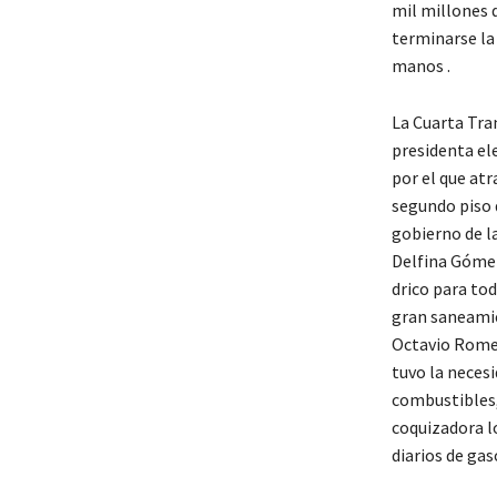
mil millones d
terminarse la
manos .
La Cuarta Tran
presidenta el
por el que atr
segundo piso d
gobierno de la
Delfina Gómez
drico para tod
gran saneamie
Octavio Romer
tuvo la necesi
combustibles,
coquizadora lo
diarios de gas