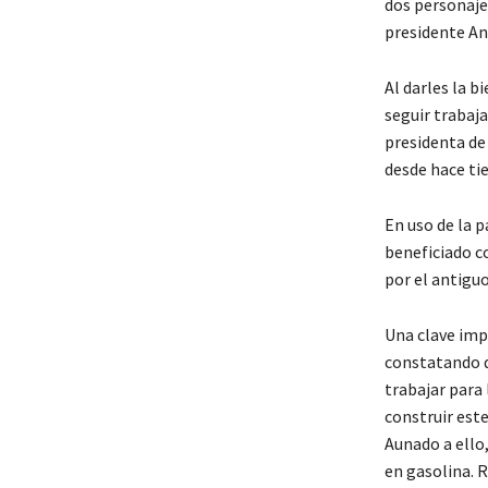
dos personajes
presidente An
Al darles la 
seguir trabaja
presidenta de 
desde hace ti
En uso de la p
beneficiado co
por el antigu
Una clave imp
constatando q
trabajar para 
construir este
Aunado a ello
en gasolina. 