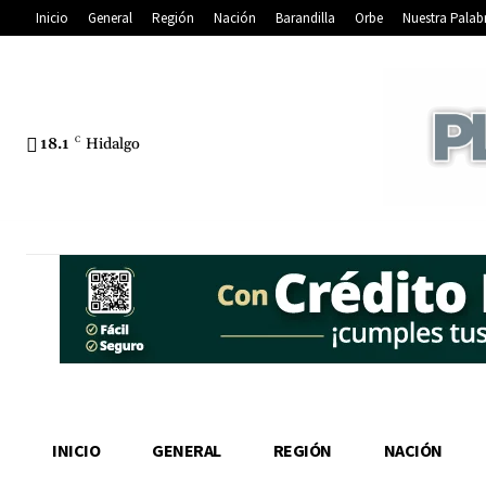
Inicio
General
Región
Nación
Barandilla
Orbe
Nuestra Palab
18.1
C
Hidalgo
INICIO
GENERAL
REGIÓN
NACIÓN