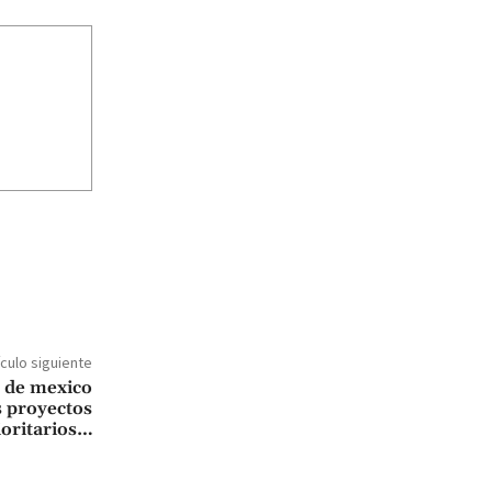
ículo siguiente
 de mexico
s proyectos
ioritarios…