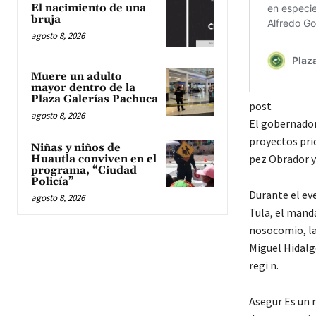
El nacimiento de una
bruja
agosto 8, 2026
Muere un adulto
mayor dentro de la
Plaza Galerías Pachuca
post
agosto 8, 2026
El gobernador
proyectos prio
Niñas y niños de
pez Obrador y
Huautla conviven en el
programa, “Ciudad
Policía”
Durante el ev
agosto 8, 2026
Tula, el mand
nosocomio, la 
Miguel Hidalg
regi n.
Asegur Es un 