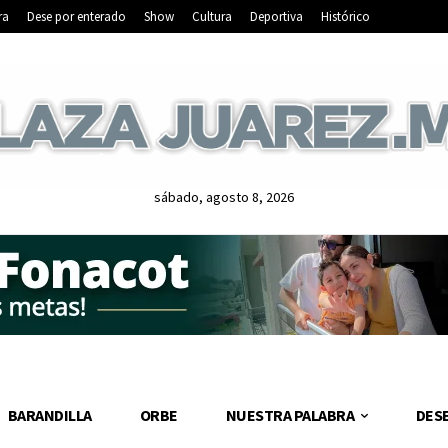
ra
Dese por enterado
Show
Cultura
Deportiva
Histórico
sábado, agosto 8, 2026
BARANDILLA
ORBE
NUESTRA PALABRA
DES