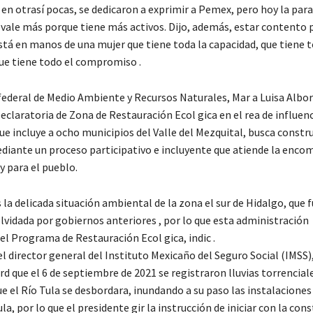
 en otrasí pocas, se dedicaron a exprimir a Pemex, pero hoy la par
vale más porque tiene más activos. Dijo, además, estar contento 
stá en manos de una mujer que tiene toda la capacidad, que tiene t
que tiene todo el compromiso .
 federal de Medio Ambiente y Recursos Naturales, Mar a Luisa Albor
Declaratoria de Zona de Restauración Ecol gica en el rea de influenc
ue incluye a ocho municipios del Valle del Mezquital, busca constru
diante un proceso participativo e incluyente que atiende la enco
y para el pueblo.
a delicada situación ambiental de la zona el sur de Hidalgo, que f
lvidada por gobiernos anteriores , por lo que esta administración
l Programa de Restauración Ecol gica, indic .
el director general del Instituto Mexicaño del Seguro Social (IMSS)
d que el 6 de septiembre de 2021 se registraron lluvias torrencial
 el Río Tula se desbordara, inundando a su paso las instalaciones
la, por lo que el presidente gir la instrucción de iniciar con la con