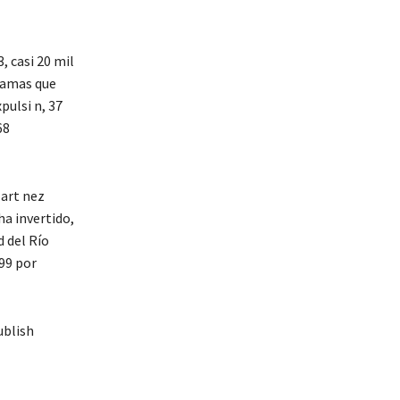
, casi 20 mil
 camas que
pulsi n, 37
68
Mart nez
ha invertido,
d del Río
99 por
ublish