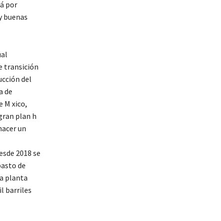
tá por
y buenas
ual
e transición
ucción del
a de
e M xico,
gran plan h
hacer un
esde 2018 se
basto de
a planta
l barriles