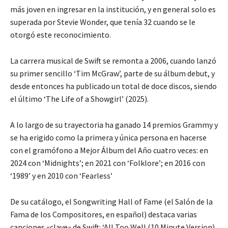
más joven en ingresar en la institución, y en general solo es
superada por Stevie Wonder, que tenía 32 cuando se le
otorgó este reconocimiento.
La carrera musical de Swift se remonta a 2006, cuando lanzó
su primer sencillo ‘Tim McGraw’, parte de su álbum debut, y
desde entonces ha publicado un total de doce discos, siendo
el último ‘The Life of a Showgirl’ (2025).
A lo largo de su trayectoria ha ganado 14 premios Grammy y
se ha erigido como la primera y única persona en hacerse
con el gramófono a Mejor Álbum del Año cuatro veces: en
2024 con ‘Midnights’; en 2021 con ‘Folklore’; en 2016 con
‘1989’ y en 2010 con ‘Fearless’
De su catálogo, el Songwriting Hall of Fame (el Salón de la
Fama de los Compositores, en español) destaca varias
canciones «clave» de Swift: ‘All Too Well (10 Minute Version)