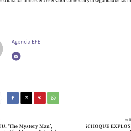
uestiona los límites entre el valor comercial y la seguridad de las i
Agencia EFE
r
Art
UU. ‘The Mystery Man’,
¡CHOQUE EXPLOS