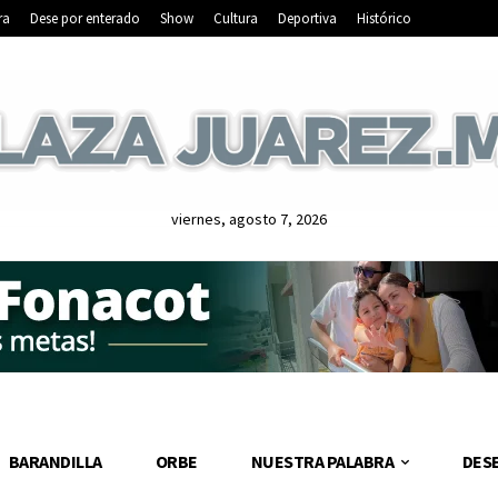
ra
Dese por enterado
Show
Cultura
Deportiva
Histórico
viernes, agosto 7, 2026
BARANDILLA
ORBE
NUESTRA PALABRA
DES