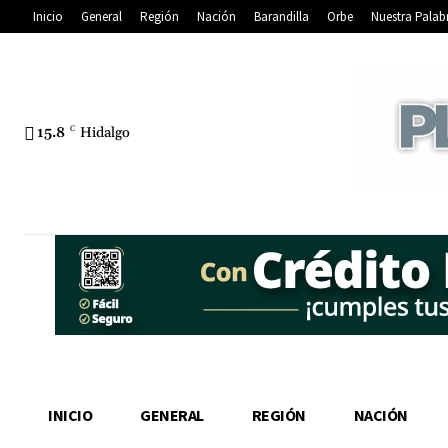
Inicio
General
Región
Nación
Barandilla
Orbe
Nuestra Palab
15.8
C
Hidalgo
INICIO
GENERAL
REGIÓN
NACIÓN