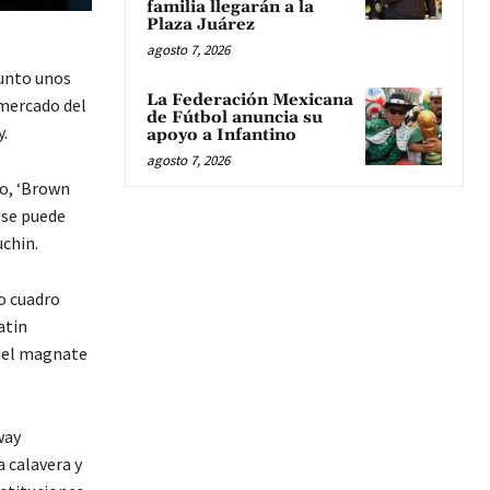
familia llegarán a la
Plaza Juárez
agosto 7, 2026
junto unos
La Federación Mexicana
 mercado del
de Fútbol anuncia su
.
apoyo a Infantino
agosto 7, 2026
ko, ‘Brown
e se puede
uchin.
ro cuadro
atin
 del magnate
way
 calavera y