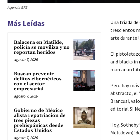
Agencia EFE
Más Leídas
Una tríada de
trescientos m
arte durante 
Balacera en Matilde,
policía se moviliza y no
reportan heridos
El pistoletaz
agosto 7, 2026
and blacks in 
marcar un hito
Buscan prevenir
delitos cibernéticos
con el sector
Pero hay más p
empresarial
abstracto, el 
agosto 7, 2026
Brancusi, val
editorial SI 
Gobierno de México
alista repatriación de
tres piezas
Hoy, Sotheby’
prehispánicas desde
Estados Unidos
Meltdown)’ de
agosto 7, 2026