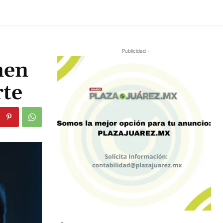
- Publicidad -
nen
rte