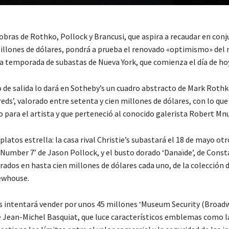
 obras de Rothko, Pollock y Brancusi, que aspira a recaudar en con
illones de dólares, pondrá a prueba el renovado «optimismo» del
la temporada de subastas de Nueva York, que comienza el día de hoy
o de salida lo dará en Sotheby’s un cuadro abstracto de Mark Roth
reds’, valorado entre setenta y cien millones de dólares, con lo qu
 para el artista y que perteneció al conocido galerista Robert Mn
latos estrella: la casa rival Christie’s subastará el 18 de mayo ot
‘Number 7’ de Jason Pollock, y el busto dorado ‘Danaïde’, de Const
orados en hasta cien millones de dólares cada uno, de la colección
Newhouse.
s intentará vender por unos 45 millones ‘Museum Security (Broad
 Jean-Michel Basquiat, que luce característicos emblemas como la