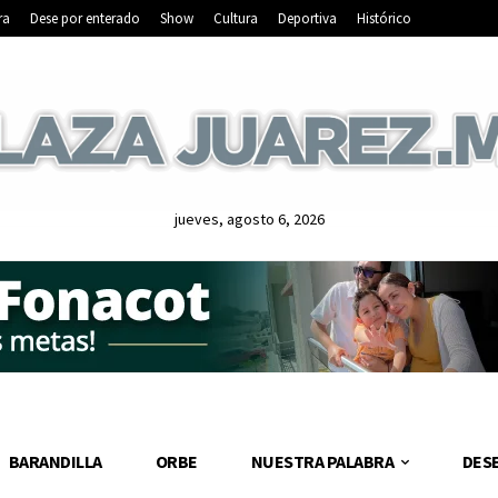
ra
Dese por enterado
Show
Cultura
Deportiva
Histórico
jueves, agosto 6, 2026
BARANDILLA
ORBE
NUESTRA PALABRA
DES