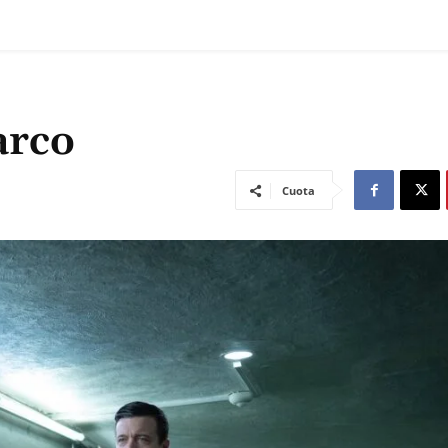
arco
Cuota