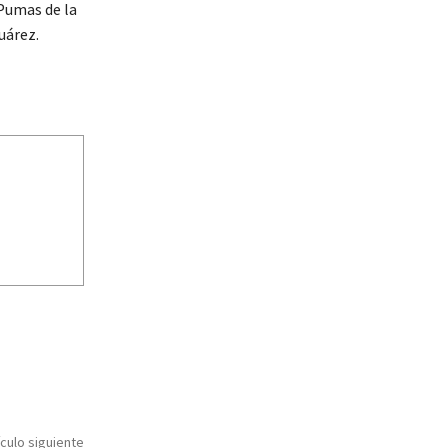
 Pumas de la
uárez.
ículo siguiente