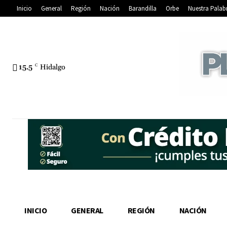
Inicio
General
Región
Nación
Barandilla
Orbe
Nuestra Palab
15.5
C
Hidalgo
INICIO
GENERAL
REGIÓN
NACIÓN