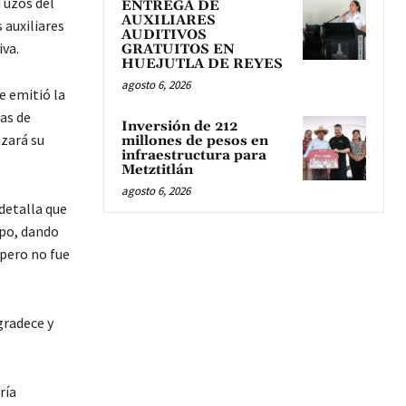
Tuzos del
ENTREGA DE
AUXILIARES
 auxiliares
AUDITIVOS
iva.
GRATUITOS EN
HUEJUTLA DE REYES
agosto 6, 2026
e emitió la
as de
Inversión de 212
izará su
millones de pesos en
infraestructura para
Metztitlán
agosto 6, 2026
detalla que
ipo, dando
 pero no fue
gradece y
ría