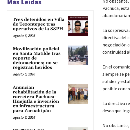
Más Leídas
No obstante, 
Pachuca, esta
abandonarían e
Tres detenidos en Villa
de Tezontepec tras
operativos de la SSPH
La sorpresiva 
agosto 6, 2026
directiva del 
negociación co
Movilización policial
continuidad al
en Santa Matilde tras
reporte de
detonaciones; no se
En el comunica
registran heridos
siempre se pe
agosto 6, 2026
solidez y esta
Anuncian
posible concr
rehabilitación de la
carretera Pachuca-
Huejutla e inversión
La directiva r
en infraestructura
desea que log
para Zacualtipán
agosto 6, 2026
No obstante, a