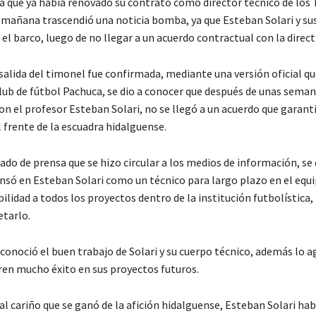
a que ya había renovado su contrato como director técnico de los 
 mañana trascendió una noticia bomba, ya que Esteban Solari y sus
l barco, luego de no llegar a un acuerdo contractual con la direct
salida del timonel fue confirmada, mediante una versión oficial qu
club de fútbol Pachuca, se dio a conocer que después de unas seman
n el profesor Esteban Solari, no se llegó a un acuerdo que garant
 frente de la escuadra hidalguense.
do de prensa que se hizo circular a los medios de información, se 
nsó en Esteban Solari como un técnico para largo plazo en el equ
bilidad a todos los proyectos dentro de la institución futbolística,
etarlo.
econoció el buen trabajo de Solari y su cuerpo técnico, además lo a
ren mucho éxito en sus proyectos futuros.
l cariño que se ganó de la afición hidalguense, Esteban Solari hab