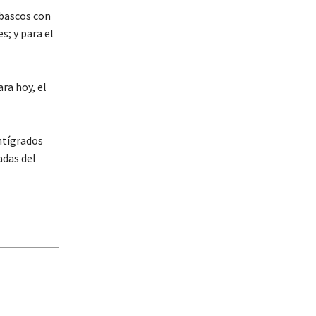
ubascos con
s; y para el
ra hoy, el
ntígrados
adas del