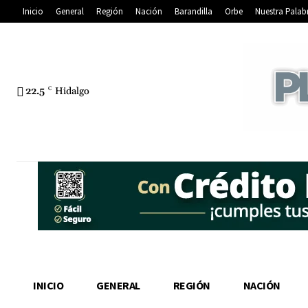
Inicio
General
Región
Nación
Barandilla
Orbe
Nuestra Palab
22.5
C
Hidalgo
INICIO
GENERAL
REGIÓN
NACIÓN