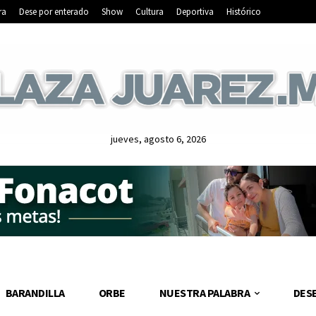
ra
Dese por enterado
Show
Cultura
Deportiva
Histórico
jueves, agosto 6, 2026
BARANDILLA
ORBE
NUESTRA PALABRA
DES