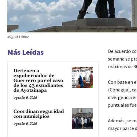
Miguel López
Más Leídas
De acuerdo con
semana se pre
máximas de 30
Detienen a
exgobernador de
Guerrero por el caso
Con base en e
de los 43 estudiantes
(Conagua), can
de Ayotzinapa
divergencia en
agosto 6, 2026
puntuales fuer
Coordinan seguridad
con municipios
Además, se ma
agosto 6, 2026
mayor parte d