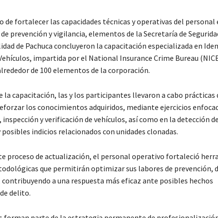
o de fortalecer las capacidades técnicas y operativas del persona
 de prevención y vigilancia, elementos de la Secretaría de Segurida
lidad de Pachuca concluyeron la capacitación especializada en Iden
Vehículos, impartida por el National Insurance Crime Bureau (NICB
alrededor de 100 elementos de la corporación.
la capacitación, las y los participantes llevaron a cabo práctica
reforzar los conocimientos adquiridos, mediante ejercicios enfocad
, inspección y verificación de vehículos, así como en la detección d
 posibles indicios relacionados con unidades clonadas.
ste proceso de actualización, el personal operativo fortaleció her
todológicas que permitirán optimizar sus labores de prevención, 
, contribuyendo a una respuesta más eficaz ante posibles hechos
de delito.
s forman parte de la estrategia permanente de profesionalización