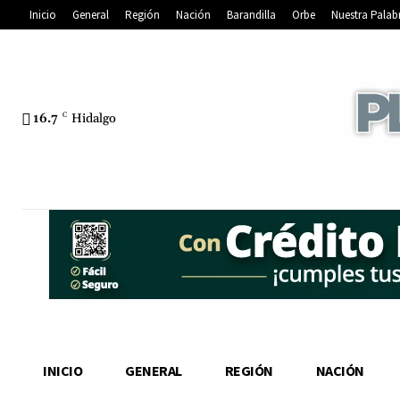
Inicio
General
Región
Nación
Barandilla
Orbe
Nuestra Palab
16.7
C
Hidalgo
INICIO
GENERAL
REGIÓN
NACIÓN