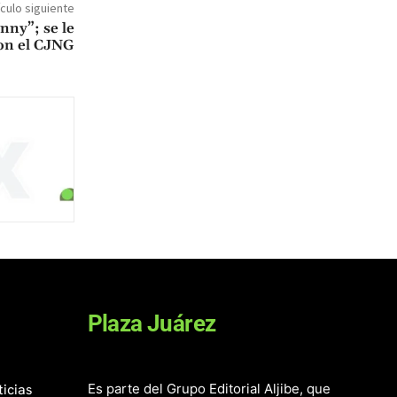
ículo siguiente
nny”; se le
con el CJNG
Plaza Juárez
ticias
Es parte del Grupo Editorial Aljibe, que