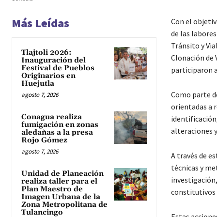
Más Leídas
Con el objetiv
de las labores
Tránsito y Via
Tlajtoli 2026:
Clonación de 
Inauguración del
Festival de Pueblos
participaron 
Originarios en
Huejutla
Como parte de 
agosto 7, 2026
orientadas a 
Conagua realiza
identificación
fumigación en zonas
alteraciones y
aledañas a la presa
Rojo Gómez
agosto 7, 2026
A través de e
técnicas y me
Unidad de Planeación
investigación
realiza taller para el
Plan Maestro de
constitutivos 
Imagen Urbana de la
Zona Metropolitana de
Tulancingo
Estas accione