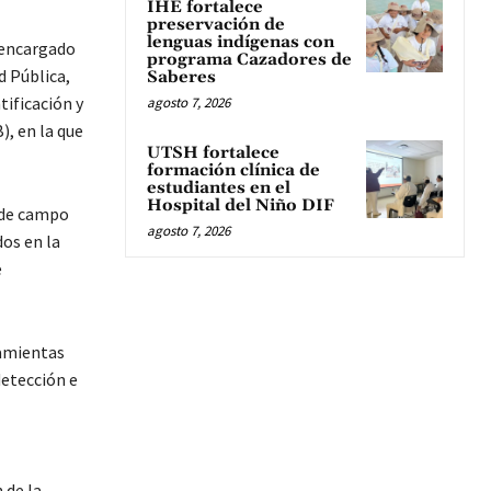
IHE fortalece
preservación de
lenguas indígenas con
l encargado
programa Cazadores de
d Pública,
Saberes
tificación y
agosto 7, 2026
), en la que
UTSH fortalece
formación clínica de
estudiantes en el
Hospital del Niño DIF
s de campo
agosto 7, 2026
os en la
e
ramientas
detección e
 de la