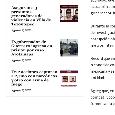
actividad, que
actuación con 
Aseguran a 3
presuntos
gobernador Ju
generadores de
violencia en Villa de
Tezontepec
Durante la con
agosto 7, 2026
de Investigaci
corrupción obs
Exgobernador de
metros intern
Guerrero ingresa en
prisión por caso
Ayotzinapa
Record que en
agosto 7, 2026
n conocida co
mexicaña y se
En 2 acciones capturan
a 2, uno con narcóticos
entidad.
y otro con arma de
fuego
agosto 7, 2026
Agreg que, en 
combatir, coor
fomentar la cu