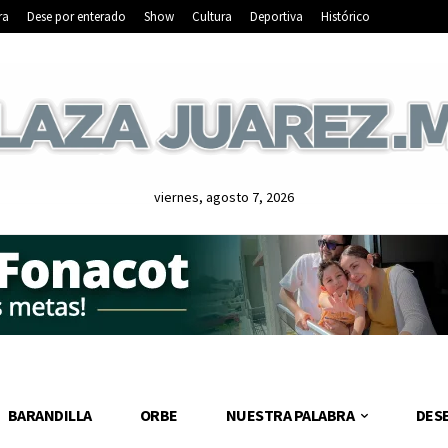
ra
Dese por enterado
Show
Cultura
Deportiva
Histórico
viernes, agosto 7, 2026
BARANDILLA
ORBE
NUESTRA PALABRA
DES