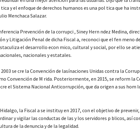
 redundar en una mejor atención para las usuarias. Dijo que la tran
tica y el enfoque de derechos humanos es una pol tica que ha instr
lio Menchaca Salazar.
ferencia Prevención de la corrupci , Siney Hern ndez Medina, dire
ón y Litigación Penal de dicha Fiscal a, reconoci que el fen meno de
taculiza el desarrollo econ mico, cultural y social, por ello se ati
acionales, nacionales y estatales.
 2003 se cre la Convención de lasínaciones Unidas contra la Corru
mo Convención de M rida. Posteriormente, en 2015, se reform la C
 cre el Sistema Nacional Anticorrupción, que da origen a sus hom 
Hidalgo, la Fiscal a se instituy en 2017, con el objetivo de prevenir,
dinar y vigilar las conductas de las y los servidores p blicos, así c
ltura de la denuncia y de la legalidad.