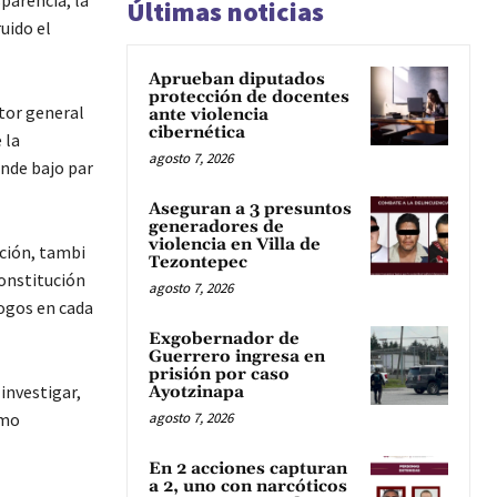
sparencia, la
Últimas noticias
uido el
Aprueban diputados
protección de docentes
ctor general
ante violencia
cibernética
 la
agosto 7, 2026
ende bajo par
Aseguran a 3 presuntos
generadores de
violencia en Villa de
pción, tambi
Tezontepec
onstitución
agosto 7, 2026
logos en cada
Exgobernador de
Guerrero ingresa en
prisión por caso
 investigar,
Ayotzinapa
omo
agosto 7, 2026
En 2 acciones capturan
a 2, uno con narcóticos