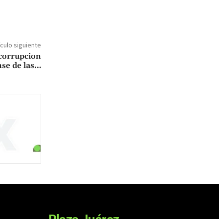
ículo siguiente
icorrupcion
nse de las…