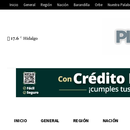
Inicio
General
Región
Nación
Barandilla
Orbe
Nuestra Palab
17.6
C
Hidalgo
INICIO
GENERAL
REGIÓN
NACIÓN