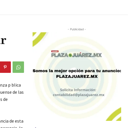
- Publicidad -
ar
nza p blica
guense de las
os de
ancia de esta