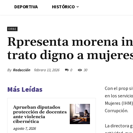
DEPORTIVA
HISTÓRICO
ORBE
Rpresenta morena ini
trato digno a mujere
By
Redacción
febrero 13, 2026
0
30
Más Leídas
Con el prop si
en los servici
Mujeres (IHM) 
Aprueban diputados
Corrupción.
protección de docentes
ante violencia
cibernética
La directora g
agosto 7, 2026