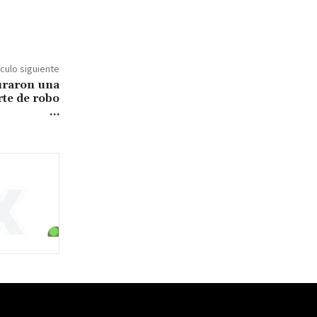
ículo siguiente
uraron una
rte de robo
…