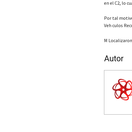
en el C2, lo c
Por tal motiv
Veh culos Rec
M Localizaron
Autor