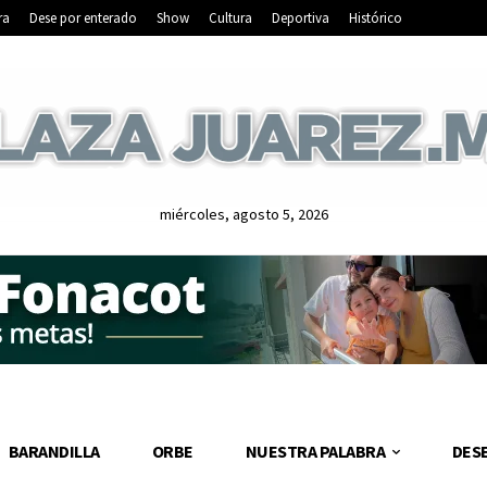
ra
Dese por enterado
Show
Cultura
Deportiva
Histórico
miércoles, agosto 5, 2026
BARANDILLA
ORBE
NUESTRA PALABRA
DES