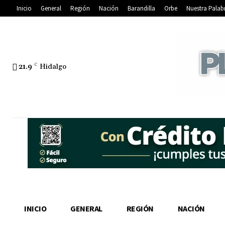
Inicio
General
Región
Nación
Barandilla
Orbe
Nuestra Palab
21.9
C
Hidalgo
INICIO
GENERAL
REGIÓN
NACIÓN