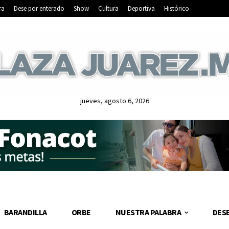
ra
Dese por enterado
Show
Cultura
Deportiva
Histórico
jueves, agosto 6, 2026
BARANDILLA
ORBE
NUESTRA PALABRA
DES