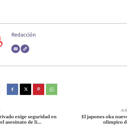
Redacción
r
Art
privado exige seguridad en
El japones oka nue
el asesinato de li…
olimpico d