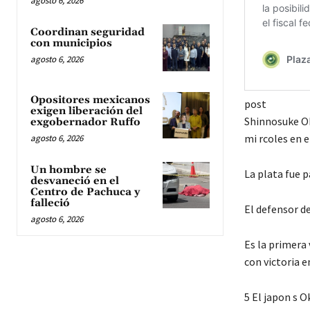
agosto 6, 2026
Coordinan seguridad
con municipios
agosto 6, 2026
Opositores mexicanos
post
exigen liberación del
Shinnosuke Ok
exgobernador Ruffo
mi rcoles en 
agosto 6, 2026
Un hombre se
La plata fue 
desvaneció en el
Centro de Pachuca y
falleció
El defensor de
agosto 6, 2026
Es la primera 
con victoria e
5 El japon s 