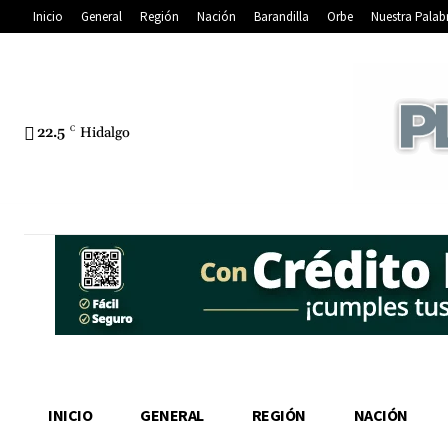
Inicio
General
Región
Nación
Barandilla
Orbe
Nuestra Palab
22.5
C
Hidalgo
INICIO
GENERAL
REGIÓN
NACIÓN