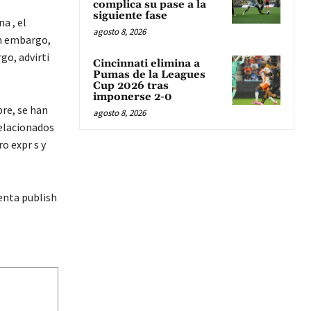
complica su pase a la
siguiente fase
a , el
agosto 8, 2026
in embargo,
go, advirti
Cincinnati elimina a
Pumas de la Leagues
Cup 2026 tras
imponerse 2-0
re, se han
agosto 8, 2026
relacionados
o expr s y
enta publish