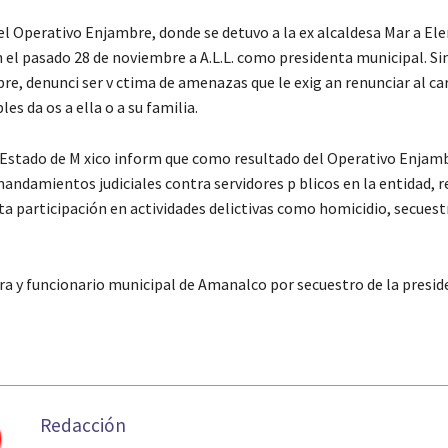
l Operativo Enjambre, donde se detuvo a la ex alcaldesa Mar a Elen
n el pasado 28 de noviembre a A.L.L. como presidenta municipal. S
bre, denunci ser v ctima de amenazas que le exig an renunciar al car
les da os a ella o a su familia.
el Estado de M xico inform que como resultado del Operativo Enjamb
andamientos judiciales contra servidores p blicos en la entidad, 
a participación en actividades delictivas como homicidio, secuestr
ra y funcionario municipal de Amanalco por secuestro de la presid
Redacción