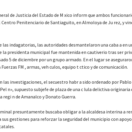
neral de Justicia del Estado de M xico inform que ambos funcionar
 Centro Penitenciario de Santiaguito, en Almoloya de Ju rez, y vin
 las indagatorias, las autoridades desmantelaron una caba a en 
 la presidenta municipal fue mantenida en cautiverio tras ser priv
asado 5 de diciembre por un grupo armado. En el lugar se asegurar
 Fuerzas FM , armas, veh culos, equipo t ctico y de comunicación.
 las investigaciones, el secuestro habr a sido ordenado por Pablo 
 Pel n», supuesto subjefe de plaza de una c lula delictiva originaria
la regi n de Amanalco y Donato Guerra.
iminal presuntamente buscaba obligar a la alcaldesa interina a ren
a sus gestiones para reforzar la seguridad del municipio con apoyo
tatales.