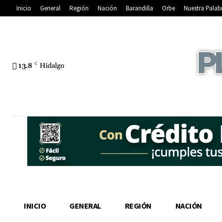
Inicio
General
Región
Nación
Barandilla
Orbe
Nuestra Palab
13.8
C
Hidalgo
INICIO
GENERAL
REGIÓN
NACIÓN