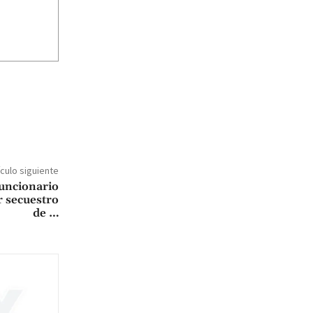
ículo siguiente
funcionario
 secuestro
de …