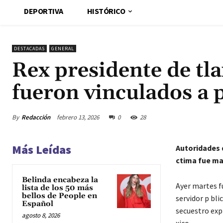
DEPORTIVA
HISTÓRICO
DESTACADAS
GENERAL
Rex presidente de tl
fueron vinculados a
By
Redacción
febrero 13, 2026
0
28
Más Leídas
Autoridades 
ctima fue ma
Belinda encabeza la
Ayer martes fu
lista de los 50 más
bellos de People en
servidor p bl
Español
secuestro expr
agosto 8, 2026