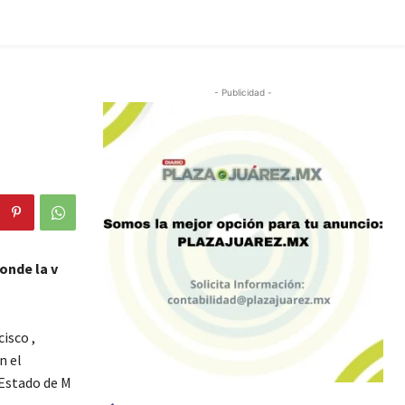
- Publicidad -
onde la v
isco ,
n el
 Estado de M