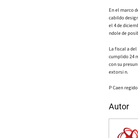
En el marco de
cabildo desig
el 4 de diciem
ndole de posib
La fiscal a d
cumplido 24 m
con su presunt
extorsi n.
P Caen regido
Autor