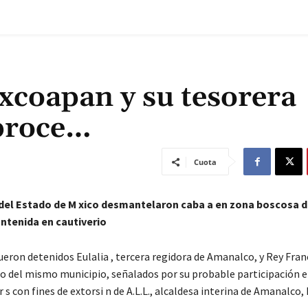
axcoapan y su tesorera
 proce…
Cuota
del Estado de M xico desmantelaron caba a en zona boscosa d
ntenida en cautiverio
eron detenidos Eulalia , tercera regidora de Amanalco, y Rey Franc
ico del mismo municipio, señalados por su probable participación e
 s con fines de extorsi n de A.L.L., alcaldesa interina de Amanalco,