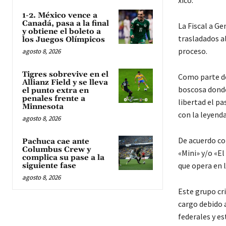
xico.
1-2. México vence a
Canadá, pasa a la final
La Fiscal a Ge
y obtiene el boleto a
trasladados al
los Juegos Olímpicos
proceso.
agosto 8, 2026
Tigres sobrevive en el
Como parte de
Allianz Field y se lleva
boscosa donde
el punto extra en
penales frente a
libertad el p
Minnesota
con la leyenda
agosto 8, 2026
De acuerdo con
Pachuca cae ante
Columbus Crew y
«Mini» y/o «El
complica su pase a la
que opera en 
siguiente fase
agosto 8, 2026
Este grupo cr
cargo debido 
federales y es