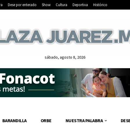
ra
Dese por enterado
Show
Cultura
Deportiva
Histórico
sábado, agosto 8, 2026
BARANDILLA
ORBE
NUESTRA PALABRA
DES