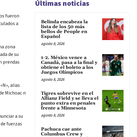
Últimas noticias
ios fueron
Belinda encabeza la
culados a
lista de los 50 más
bellos de People en
Español
agosto 8, 2026
una zona
ada de su
1-2. México vence a
on prendas
Canadá, pasa a la final y
obtiene el boleto a los
Juegos Olímpicos
agosto 8, 2026
«N», alias
 de Michoac n
Tigres sobrevive en el
Allianz Field y se lleva el
punto extra en penales
frente a Minnesota
agosto 8, 2026
unciar a su
 de fuerzas
Pachuca cae ante
Columbus Crew y