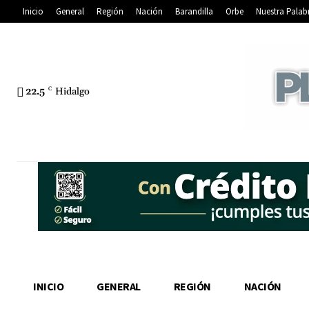
Inicio
General
Región
Nación
Barandilla
Orbe
Nuestra Palab
22.5
C
Hidalgo
INICIO
GENERAL
REGIÓN
NACIÓN