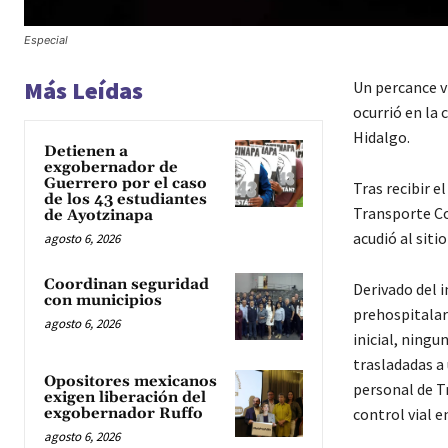
Especial
Más Leídas
Un percance vi
ocurrió en la 
Hidalgo.
Detienen a
exgobernador de
Guerrero por el caso
Tras recibir e
de los 43 estudiantes
Transporte Co
de Ayotzinapa
acudió al siti
agosto 6, 2026
Coordinan seguridad
Derivado del i
con municipios
prehospitalar
agosto 6, 2026
inicial, ningu
trasladadas a
Opositores mexicanos
personal de T
exigen liberación del
control vial e
exgobernador Ruffo
agosto 6, 2026