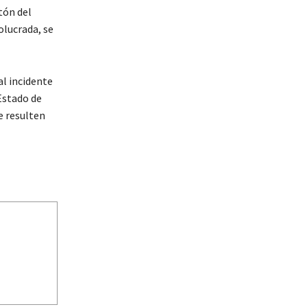
tón del
olucrada, se
al incidente
Estado de
e resulten