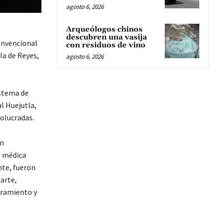
agosto 6, 2026
Arqueólogos chinos
descubren una vasija
convencional
con residuos de vino
la de Reyes,
agosto 6, 2026
istema de
l Huejutla,
volucradas.
ón
n médica
nte, fueron
arte,
eramiento y