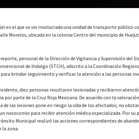
al en el que se vio involucrada una unidad de transporte público 
calle Morelos, ubicada en la colonia Centro del municipio de Huejut
l reporte, personal de la Dirección de Vigilancia y Supervisión del S
nvencional de Hidalgo (STCH), adscrito a la Coordinación Regiona
o para brindar seguimiento y verificar la atención a las personas in
ncidente, diez personas resultaron lesionadas y recibieron atenci
ia por parte de la Cruz Roja Mexicana. De acuerdo con la valoració
na de las lesiones pone en riesgo la vida de los afectados; no obsta
 un nosocomio para recibir atención médica especializada. Por su p
ránsito Municipal realizó las acciones correspondientes de aband
n la zona.