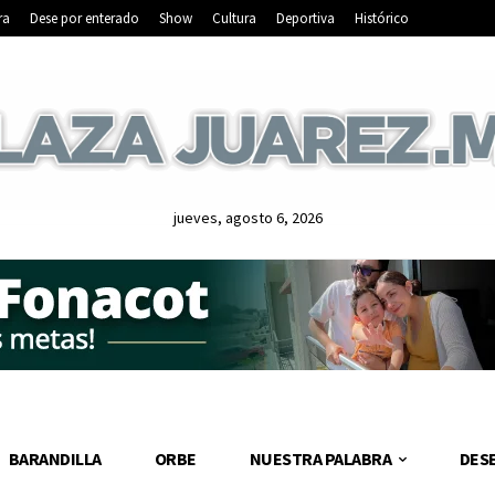
ra
Dese por enterado
Show
Cultura
Deportiva
Histórico
jueves, agosto 6, 2026
BARANDILLA
ORBE
NUESTRA PALABRA
DES