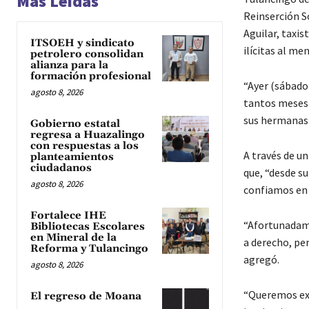
Más Leídas
Reinserción So
Aguilar, taxis
ITSOEH y sindicato
ilícitas al me
petrolero consolidan
alianza para la
formación profesional
“Ayer (sábado 
agosto 8, 2026
tantos meses 
sus hermanas 
Gobierno estatal
regresa a Huazalingo
con respuestas a los
A través de u
planteamientos
ciudadanos
que, “desde s
agosto 8, 2026
confiamos en 
Fortalece IHE
“Afortunadame
Bibliotecas Escolares
en Mineral de la
a derecho, pe
Reforma y Tulancingo
agregó.
agosto 8, 2026
“Queremos exp
El regreso de Moana