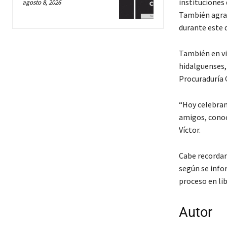
instituciones 
agosto 8, 2026
También agrad
durante este d
También en vi
hidalguenses, 
Procuraduría G
“Hoy celebram
amigos, conoc
Víctor.
Cabe recordar
según se info
proceso en li
Autor