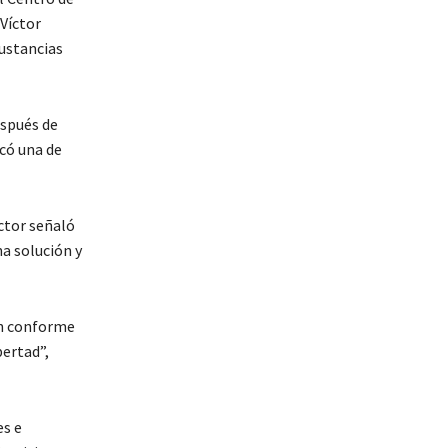
Víctor
sustancias
espués de
có una de
ctor señaló
a solución y
on conforme
ertad”,
es e