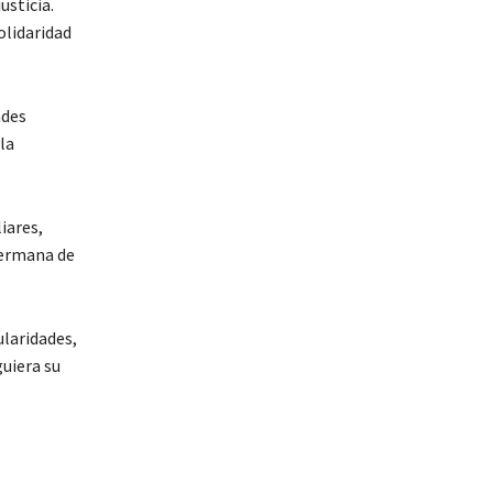
usticia.
olidaridad
ades
la
iares,
hermana de
ularidades,
uiera su