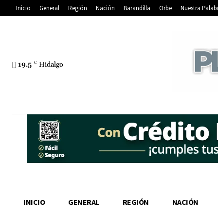
Inicio
General
Región
Nación
Barandilla
Orbe
Nuestra Palab
19.5
C
Hidalgo
INICIO
GENERAL
REGIÓN
NACIÓN