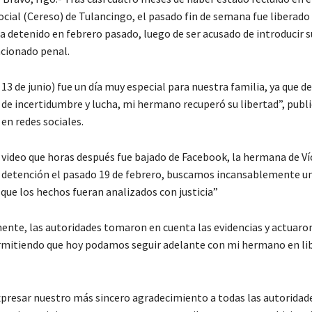
cial (Cereso) de Tulancingo, el pasado fin de semana fue liberado 
ta detenido en febrero pasado, luego de ser acusado de introducir 
ncionado penal.
13 de junio) fue un día muy especial para nuestra familia, ya que d
de incertidumbre y lucha, mi hermano recuperó su libertad”, publi
en redes sociales.
n video que horas después fue bajado de Facebook, la hermana de Ví
u detención el pasado 19 de febrero, buscamos incansablemente un
que los hechos fueran analizados con justicia”
nte, las autoridades tomaron en cuenta las evidencias y actuar
rmitiendo que hoy podamos seguir adelante con mi hermano en lib
resar nuestro más sincero agradecimiento a todas las autoridad