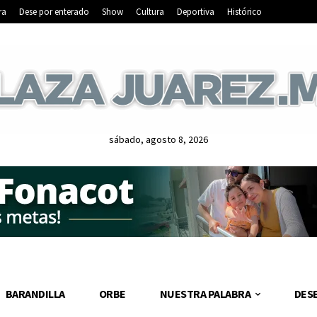
ra
Dese por enterado
Show
Cultura
Deportiva
Histórico
sábado, agosto 8, 2026
BARANDILLA
ORBE
NUESTRA PALABRA
DES