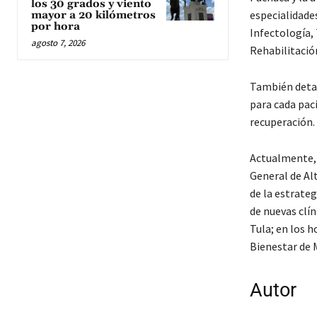
los 30 grados y viento
especialidade
mayor a 20 kilómetros
por hora
Infectología,
agosto 7, 2026
Rehabilitación
También detal
para cada paci
recuperación.
Actualmente, 
General de Al
de la estrateg
de nuevas clín
Tula; en los h
Bienestar de 
Autor