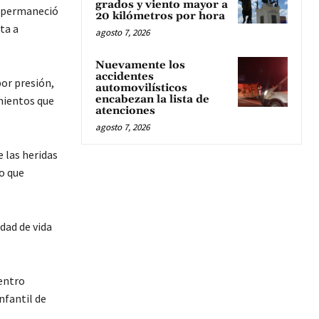
grados y viento mayor a
e permaneció
20 kilómetros por hora
ta a
agosto 7, 2026
Nuevamente los
accidentes
por presión,
automovilísticos
encabezan la lista de
mientos que
atenciones
agosto 7, 2026
 las heridas
o que
dad de vida
Centro
nfantil de