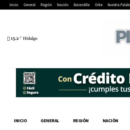
Inicio
General
Región
Nación
Barandilla
Orbe
Nuestra Palab
15.2
C
Hidalgo
INICIO
GENERAL
REGIÓN
NACIÓN