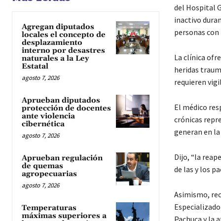
del Hospital 
inactivo duran
Agregan diputados
personas con h
locales el concepto de
desplazamiento
interno por desastres
La clínica ofr
naturales a la Ley
Estatal
heridas traum
agosto 7, 2026
requieren vigi
Aprueban diputados
El médico resp
protección de docentes
ante violencia
crónicas repr
cibernética
generan en la 
agosto 7, 2026
Dijo, “la reap
Aprueban regulación
de quemas
de las y los 
agropecuarias
agosto 7, 2026
Asimismo, rec
Especializado 
Temperaturas
máximas superiores a
Pachuca y la a