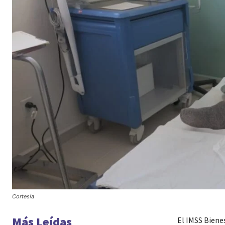
Cortesía
Más Leídas
El IMSS Biene