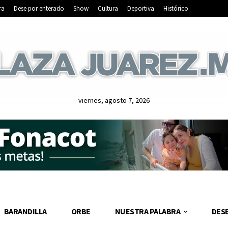
ra
Dese por enterado
Show
Cultura
Deportiva
Histórico
viernes, agosto 7, 2026
BARANDILLA
ORBE
NUESTRA PALABRA
DES