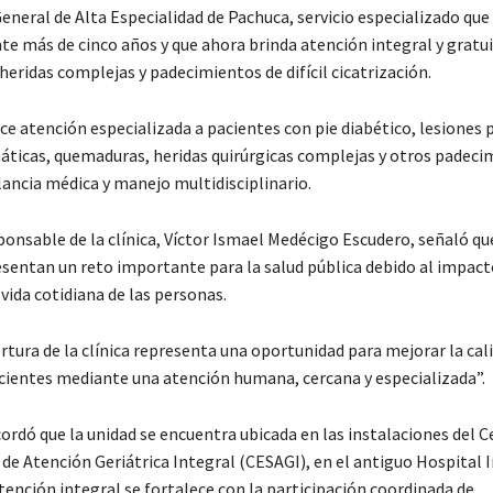
General de Alta Especialidad de Pachuca, servicio especializado qu
te más de cinco años y que ahora brinda atención integral y gratui
eridas complejas y padecimientos de difícil cicatrización.
ece atención especializada a pacientes con pie diabético, lesiones 
áticas, quemaduras, heridas quirúrgicas complejas y otros padeci
lancia médica y manejo multidisciplinario.
onsable de la clínica, Víctor Ismael Medécigo Escudero, señaló que
esentan un reto importante para la salud pública debido al impact
vida cotidiana de las personas.
ertura de la clínica representa una oportunidad para mejorar la cali
pacientes mediante una atención humana, cercana y especializada”.
ordó que la unidad se encuentra ubicada en las instalaciones del 
de Atención Geriátrica Integral (CESAGI), en el antiguo Hospital I
tención integral se fortalece con la participación coordinada de