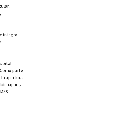
ular,
,
e integral
e
spital
. Como parte
a la apertura
 Huichapan y
 IMSS