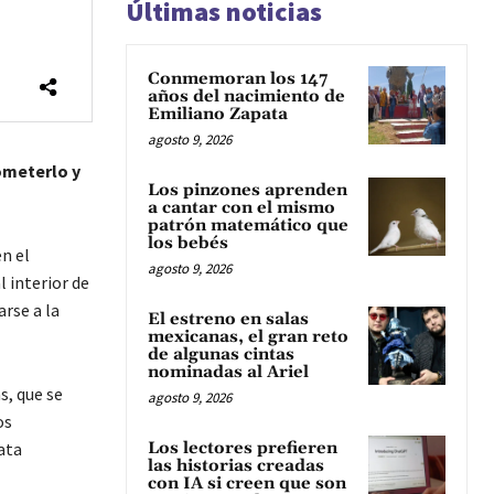
Últimas noticias
Conmemoran los 147
años del nacimiento de
Emiliano Zapata
agosto 9, 2026
ometerlo y
Los pinzones aprenden
a cantar con el mismo
patrón matemático que
los bebés
n el
agosto 9, 2026
 interior de
rse a la
El estreno en salas
mexicanas, el gran reto
de algunas cintas
nominadas al Ariel
s, que se
agosto 9, 2026
os
ata
Los lectores prefieren
las historias creadas
con IA si creen que son