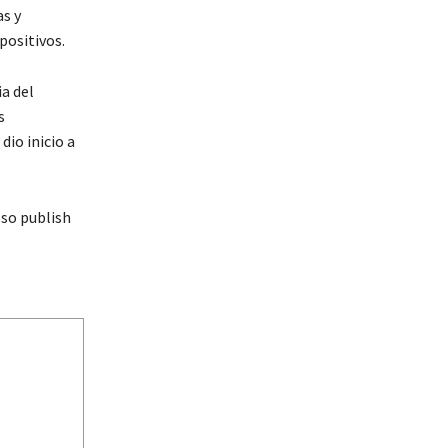
as y
positivos.
ia del
s
dio inicio a
oso publish