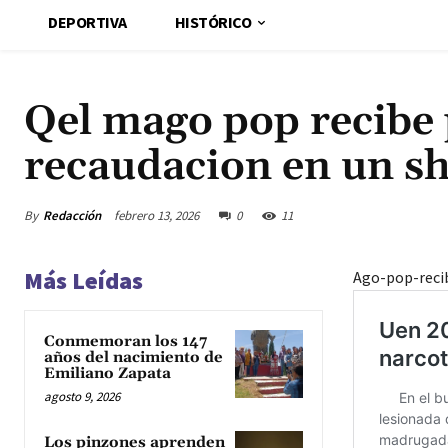
DEPORTIVA
HISTÓRICO
Qel mago pop recibe 
recaudacion en un s
By
Redacción
febrero 13, 2026
0
11
Más Leídas
Ago-pop-reci
Conmemoran los 147
años del nacimiento de
Emiliano Zapata
agosto 9, 2026
Los pinzones aprenden