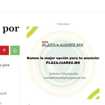
 por
- Publicidad -
a-york