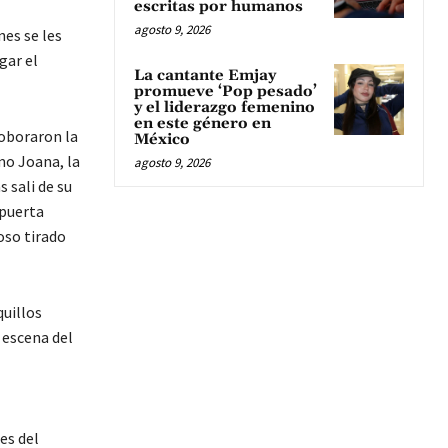
escritas por humanos
agosto 9, 2026
nes se les
gar el
La cantante Emjay
promueve ‘Pop pesado’
y el liderazgo femenino
en este género en
roboraron la
México
mo Joana, la
agosto 9, 2026
s sali de su
 puerta
oso tirado
quillos
 escena del
es del