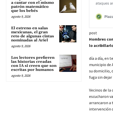
a cantar con el mismo
patrón matemático
que los bebés
agosto 9, 2026
El estreno en salas
mexicanas, el gran
post
reto de algunas cintas
Hombres con 
nominadas al Ariel
lo acribillar
agosto 9, 2026
Los lectores prefieren
día a día, en 
las historias creadas
municipio de A
con IA si creen que son
escritas por humanos
su domicilio,
agosto 9, 2026
fuga sin dejar
Vecinos de la
escucharon va
arrancaron a t
intervención 