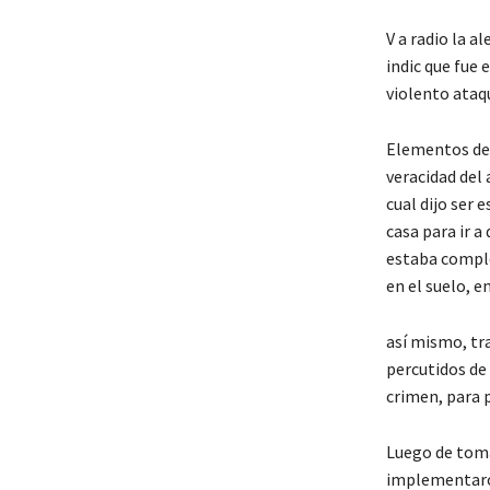
V a radio la al
indic que fue 
violento ataqu
Elementos de 
veracidad del 
cual dijo ser 
casa para ir a
estaba comple
en el suelo, e
así mismo, tra
percutidos de 
crimen, para p
Luego de toma
implementaron