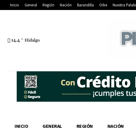
Inicio
General
Región
Nación
Barandilla
Orbe
Nuestra Palab
14.4
C
Hidalgo
INICIO
GENERAL
REGIÓN
NACIÓN