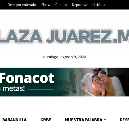
ra
Dese por enterado
Show
Cultura
Deportiva
Histórico
domingo, agosto 9, 2026
BARANDILLA
ORBE
NUESTRA PALABRA
DES