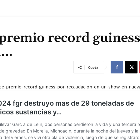
premio record guiness
h…
Cuota
be-premio-record-guiness-por-recaudacion-en-un-show-en-nuev