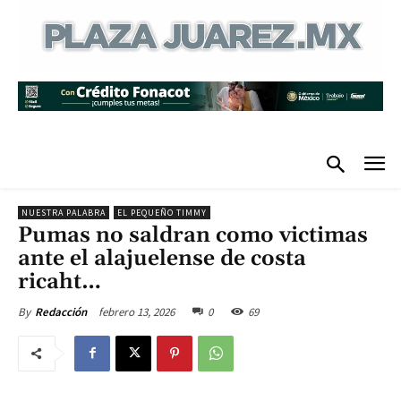
NUESTRA PALABRA
EL PEQUEÑO TIMMY
Pumas no saldran como victimas
ante el alajuelense de costa
ricaht…
febrero 13, 2026
0
69
By
Redacción