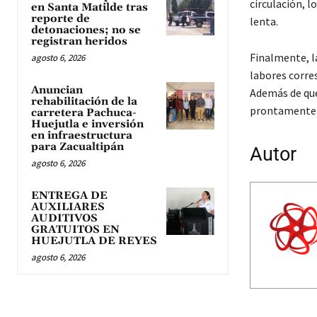
circulación, l
en Santa Matilde tras
reporte de
lenta.
detonaciones; no se
registran heridos
Finalmente, l
agosto 6, 2026
labores corres
Anuncian
Además de que
rehabilitación de la
prontamente a
carretera Pachuca-
Huejutla e inversión
en infraestructura
para Zacualtipán
Autor
agosto 6, 2026
ENTREGA DE
AUXILIARES
AUDITIVOS
GRATUITOS EN
HUEJUTLA DE REYES
agosto 6, 2026