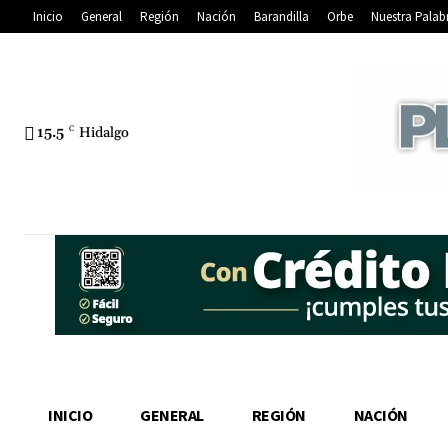
Inicio
General
Región
Nación
Barandilla
Orbe
Nuestra Palab
15.5
C
Hidalgo
INICIO
GENERAL
REGIÓN
NACIÓN