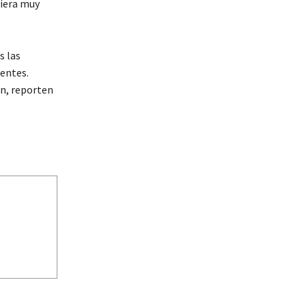
viera muy
s las
dentes.
ón, reporten