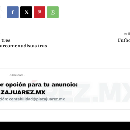
r
Art
 tres
Futbo
arcomenudistas tras
- Publicidad -