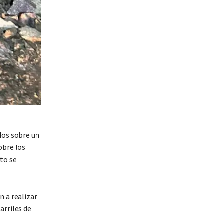
dos sobre un
obre los
to se
n a realizar
arriles de