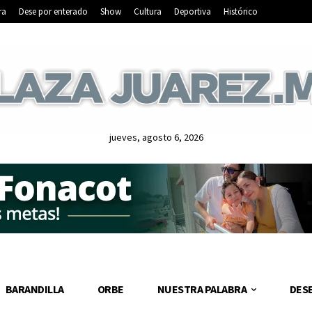
ra
Dese por enterado
Show
Cultura
Deportiva
Histórico
jueves, agosto 6, 2026
BARANDILLA
ORBE
NUESTRA PALABRA
DES