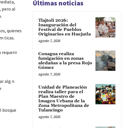
Últimas noticias
mediata,
, pero al
o.
Tlajtoli 2026:
Inauguración del
Festival de Pueblos
 os, quienes
Originarios en Huejutla
m ticas.
agosto 7, 2026
 requerir
Conagua realiza
fumigación en zonas
aledañas a la presa Rojo
Gómez
agosto 7, 2026
ar alg n
Unidad de Planeación
e
realiza taller para el
Plan Maestro de
Imagen Urbana de la
Zona Metropolitana de
el bosque
Tulancingo
agosto 7, 2026