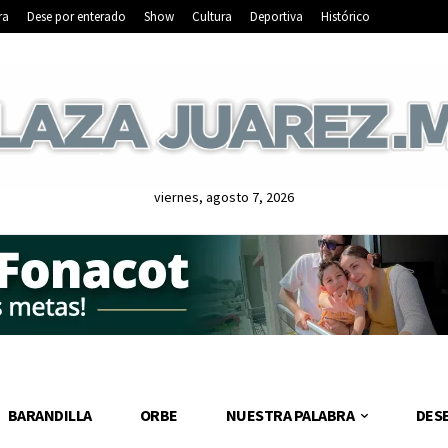
ra
Dese por enterado
Show
Cultura
Deportiva
Histórico
viernes, agosto 7, 2026
BARANDILLA
ORBE
NUESTRA PALABRA
DES