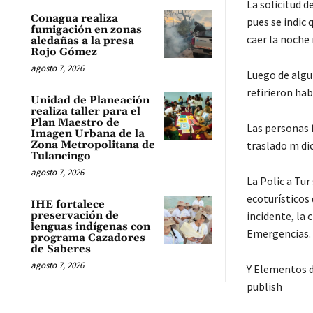
La solicitud d
Conagua realiza
pues se indic 
fumigación en zonas
caer la noche 
aledañas a la presa
Rojo Gómez
agosto 7, 2026
Luego de algun
refirieron hab
Unidad de Planeación
realiza taller para el
Plan Maestro de
Las personas f
Imagen Urbana de la
Zona Metropolitana de
traslado m di
Tulancingo
agosto 7, 2026
La Polic a Tur
ecoturísticos 
IHE fortalece
preservación de
incidente, la 
lenguas indígenas con
Emergencias.
programa Cazadores
de Saberes
agosto 7, 2026
Y Elementos d
publish