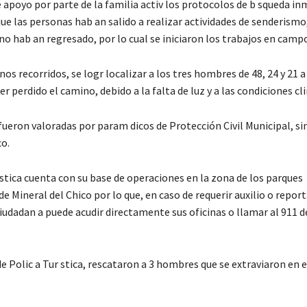
e apoyo por parte de la familia activ los protocolos de b squeda in
que las personas hab an salido a realizar actividades de senderismo
no hab an regresado, por lo cual se iniciaron los trabajos en camp
os recorridos, se logr localizar a los tres hombres de 48, 24 y 21 a
er perdido el camino, debido a la falta de luz y a las condiciones cli
ueron valoradas por param dicos de Protección Civil Municipal, sin
co.
 stica cuenta con su base de operaciones en la zona de los parques
de Mineral del Chico por lo que, en caso de requerir auxilio o report
ciudadan a puede acudir directamente sus oficinas o llamar al 911 d
e Polic a Tur stica, rescataron a 3 hombres que se extraviaron en 