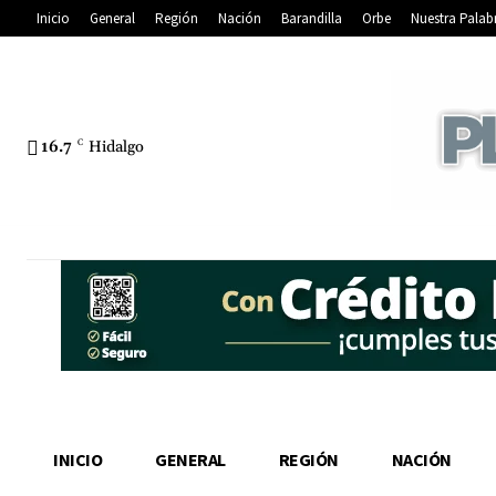
Inicio
General
Región
Nación
Barandilla
Orbe
Nuestra Palab
16.7
C
Hidalgo
INICIO
GENERAL
REGIÓN
NACIÓN