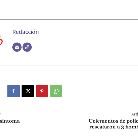
Redacción
r
Art
n sintoma
Uelementos de polici
rescataron a 3 hom