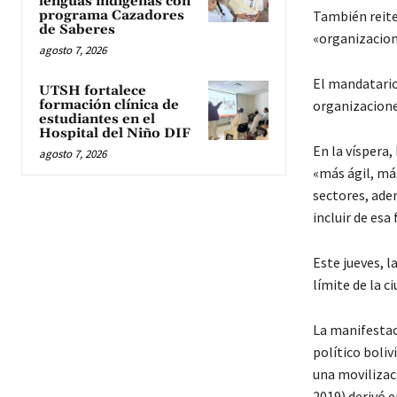
lenguas indígenas con
programa Cazadores
También reite
de Saberes
«organizacion
agosto 7, 2026
El mandatario,
UTSH fortalece
formación clínica de
organizacione
estudiantes en el
Hospital del Niño DIF
En la víspera
agosto 7, 2026
«más ágil, má
sectores, adem
incluir de esa
Este jueves, l
límite de la c
La manifestaci
político boliv
una movilizac
2019) derivó e