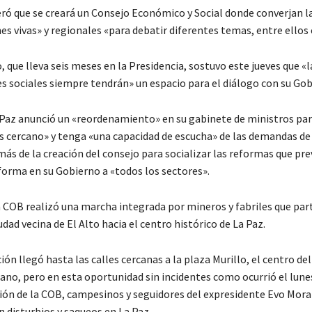
ró que se creará un Consejo Económico y Social donde converjan l
es vivas» y regionales «para debatir diferentes temas, entre ellos
 que lleva seis meses en la Presidencia, sostuvo este jueves que «l
s sociales siempre tendrán» un espacio para el diálogo con su Gob
, Paz anunció un «reordenamiento» en su gabinete de ministros par
s cercano» y tenga «una capacidad de escucha» de las demandas de 
ás de la creación del consejo para socializar las reformas que prev
 forma en su Gobierno a «todos los sectores».
a COB realizó una marcha integrada por mineros y fabriles que part
iudad vecina de El Alto hacia el centro histórico de La Paz.
ón llegó hasta las calles cercanas a la plaza Murillo, el centro de
iano, pero en esta oportunidad sin incidentes como ocurrió el lune
ión de la COB, campesinos y seguidores del expresidente Evo Mora
n disturbios y saqueos en La Paz.