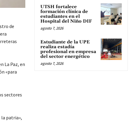
UTSH fortalece
formación clínica de
estudiantes en el
Hospital del Niño DIF
stro de
agosto 7, 2026
rera
arreteras
Estudiante de la UPE
realiza estadía
profesional en empresa
del sector energético
agosto 7, 2026
n La Paz, en
ón «para
os sectores
la patria»,