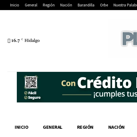
Inicio
General
Región
Nación
Barandilla
Orbe
Nuestra Palab
16.7
C
Hidalgo
INICIO
GENERAL
REGIÓN
NACIÓN