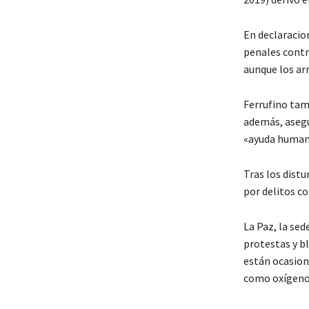
En declaracion
penales contr
aunque los ar
Ferrufino tam
además, asegu
«ayuda humani
Tras los distu
por delitos co
La Paz, la sed
protestas y bl
están ocasio
como oxígeno