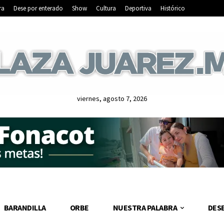
ra
Dese por enterado
Show
Cultura
Deportiva
Histórico
viernes, agosto 7, 2026
BARANDILLA
ORBE
NUESTRA PALABRA
DES