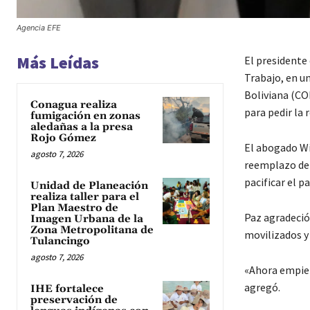
Agencia EFE
Más Leídas
El presidente
Trabajo, en u
Boliviana (CO
Conagua realiza
para pedir la 
fumigación en zonas
aledañas a la presa
Rojo Gómez
El abogado Wi
agosto 7, 2026
reemplazo de 
pacificar el pa
Unidad de Planeación
realiza taller para el
Plan Maestro de
Paz agradeció
Imagen Urbana de la
Zona Metropolitana de
movilizados y
Tulancingo
agosto 7, 2026
«Ahora empiez
agregó.
IHE fortalece
preservación de