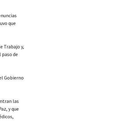
denuncias
tuvo que
e Trabajo y,
l paso de
 el Gobierno
ntran las
Paz, y que
dicos,