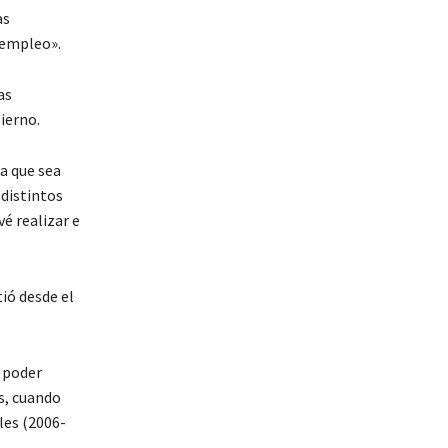
as
 empleo».
as
ierno.
a que sea
distintos
é realizar e
ió desde el
l poder
s, cuando
les (2006-