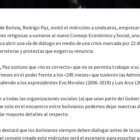
de Bolivia, Rodrigo Paz, invitó el miércoles a sindicatos, empresa
nes religiosas a sumarse al nuevo Consejo Económico y Social, una
ca abrir una vía de diálogo en medio de una crisis marcada por 22 d
arreteras y protestas que exigen su renuncia.
, Paz sostuvo que «no es correcto» que no se permita trabajar a su
 meses en el poder frente a los «245 meses» que tuvieron las Admi
udiendo a los expresidentes Evo Morales (2006-2019) y Luis Arce (2
r a todas las organizaciones sociales (a) que sean parte del Gobie
ue solo en el encuentro entre bolivianos podemos dejar nuestras d
dar mayores detalles al respecto.
 destacó que los bolivianos siempre deben dialogar antes de la c
el consejo creado este miércoles será el escenario para escuchar a