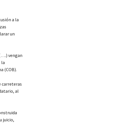
usión a la
rzas
larar un
 (….) vengan
 la
na (COB).
e carreteras
datario, al
construida
 juicio,