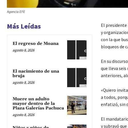
Agencia EFE
Más Leídas
El presidente 
y organizacio
con la que bus
El regreso de Moana
bloqueos de c
agosto 8, 2026
En su discurso
que lleva seis
El nacimiento de una
anteriores, al
bruja
agosto 8, 2026
«Quiero invita
a todos, porq
Muere un adulto
mayor dentro de la
enfatizó, sin 
Plaza Galerías Pachuca
agosto 8, 2026
El mandatario
y subrayó que 
Niñas y niños de