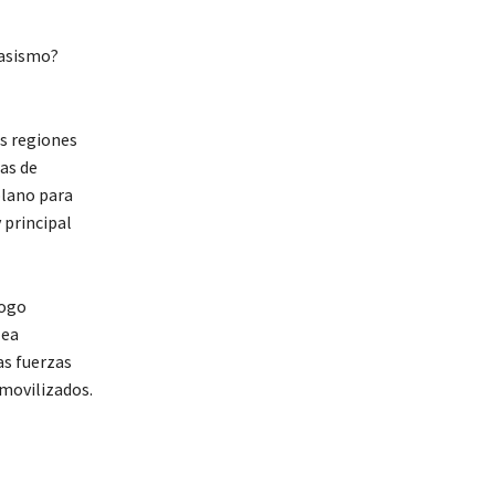
lasismo?
s regiones
cas de
plano para
 principal
logo
lea
as fuerzas
movilizados.