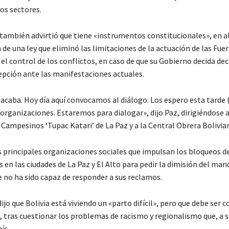
los sectores.
también advirtió que tiene «instrumentos constitucionales», en al
e una ley que eliminó las limitaciones de la actuación de las Fue
l control de los conflictos, en caso de que su Gobierno decida dec
epción ante las manifestaciones actuales.
 acaba. Hoy día aquí convocamos al diálogo. Los espero esta tarde
organizaciones. Estaremos para dialogar», dijo Paz, dirigiéndose a
 Campesinos ‘Tupac Katari’ de La Paz y a la Central Obrera Bolivia
 principales organizaciones sociales que impulsan los bloqueos d
s en las ciudades de La Paz y El Alto para pedir la dimisión del man
e no ha sido capaz de responder a sus reclamos.
jo que Bolivia está viviendo un «parto difícil», pero que debe ser 
 tras cuestionar los problemas de racismo y regionalismo que, a su
ís.