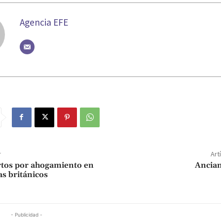
Agencia EFE
r
Art
tos por ahogamiento en
Ancia
as británicos
- Publicidad -