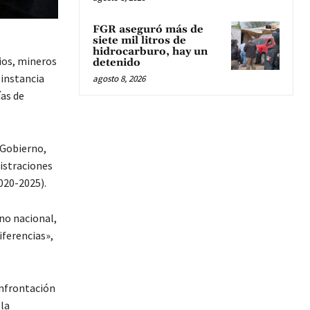
FGR aseguró más de
siete mil litros de
hidrocarburo, hay un
rios, mineros
detenido
 instancia
agosto 8, 2026
ías de
 Gobierno,
nistraciones
020-2025).
rno nacional,
iferencias»,
onfrontación
 la