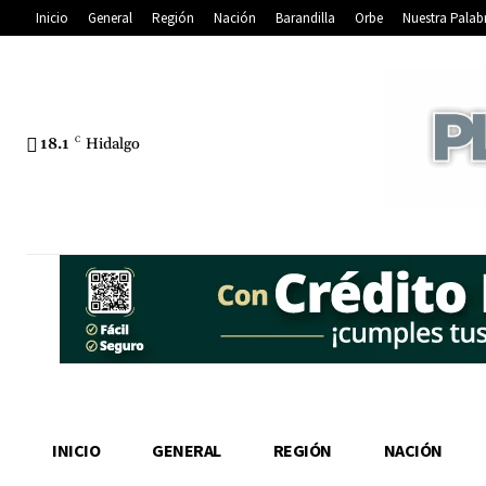
Inicio
General
Región
Nación
Barandilla
Orbe
Nuestra Palab
18.1
C
Hidalgo
INICIO
GENERAL
REGIÓN
NACIÓN