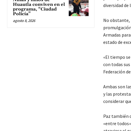
Huautla conviven en el
diversidad de 
programa, “Ciudad
Policía”
No obstante, 
agosto 8, 2026
promulgación d
Armadas para e
estado de exc
«El tiempo se
con todas sus 
Federación de
Ambas son las
y las protesta
considerar qu
Paz también di
«entre todos»,
atraviesa el pa