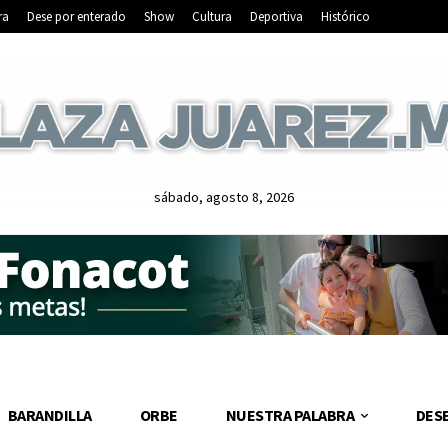
ra
Dese por enterado
Show
Cultura
Deportiva
Histórico
sábado, agosto 8, 2026
BARANDILLA
ORBE
NUESTRA PALABRA
DES