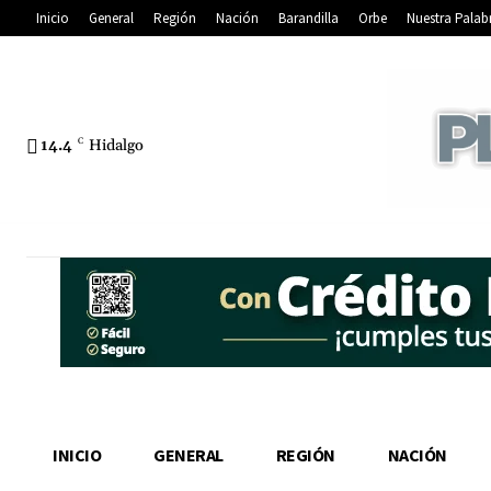
Inicio
General
Región
Nación
Barandilla
Orbe
Nuestra Palab
14.4
C
Hidalgo
INICIO
GENERAL
REGIÓN
NACIÓN