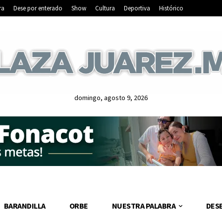
ra
Dese por enterado
Show
Cultura
Deportiva
Histórico
domingo, agosto 9, 2026
BARANDILLA
ORBE
NUESTRA PALABRA
DES