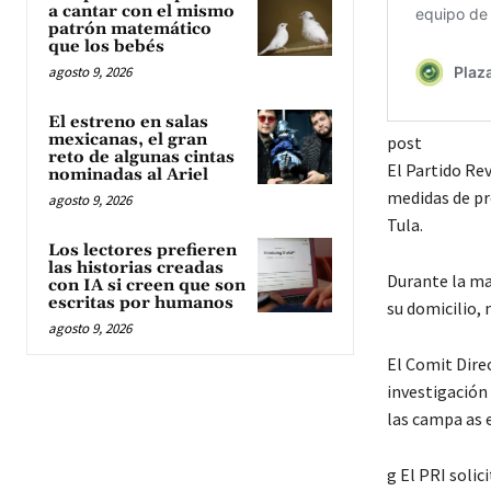
a cantar con el mismo
patrón matemático
que los bebés
agosto 9, 2026
El estreno en salas
mexicanas, el gran
post
reto de algunas cintas
El Partido Re
nominadas al Ariel
medidas de pr
agosto 9, 2026
Tula.
Los lectores prefieren
las historias creadas
Durante la ma
con IA si creen que son
escritas por humanos
su domicilio, 
agosto 9, 2026
El Comit Dire
investigación
las campa as 
g El PRI soli