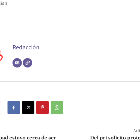
lish
Redacción
r
Art
ad estuvo cerca de ser
Del pri solicito pro