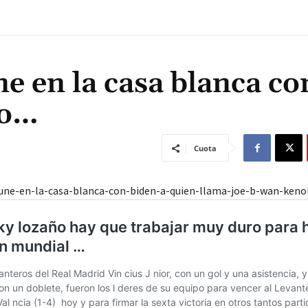
e en la casa blanca co
jo…
Cuota
eune-en-la-casa-blanca-con-biden-a-quien-llama-joe-b-wan-keno