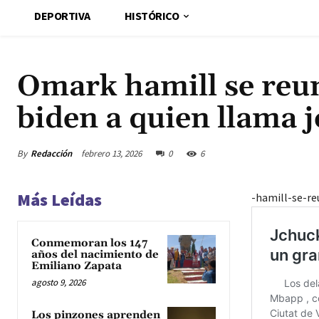
DEPORTIVA
HISTÓRICO
Omark hamill se reun
biden a quien llama 
By
Redacción
febrero 13, 2026
0
6
Más Leídas
-hamill-se-r
Conmemoran los 147
años del nacimiento de
Emiliano Zapata
agosto 9, 2026
Los pinzones aprenden