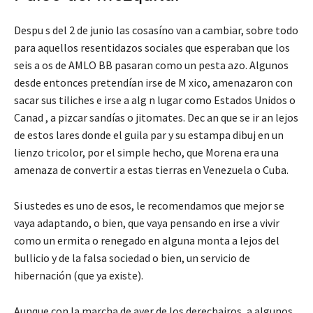
Despu s del 2 de junio las cosasíno van a cambiar, sobre todo
para aquellos resentidazos sociales que esperaban que los
seis a os de AMLO BB pasaran como un pesta azo. Algunos
desde entonces pretendían irse de M xico, amenazaron con
sacar sus tiliches e irse a alg n lugar como Estados Unidos o
Canad , a pizcar sandías o jitomates. Dec an que se ir an lejos
de estos lares donde el guila par y su estampa dibuj en un
lienzo tricolor, por el simple hecho, que Morena era una
amenaza de convertir a estas tierras en Venezuela o Cuba.
Si ustedes es uno de esos, le recomendamos que mejor se
vaya adaptando, o bien, que vaya pensando en irse a vivir
como un ermita o renegado en alguna monta a lejos del
bullicio y de la falsa sociedad o bien, un servicio de
hibernación (que ya existe).
Aunque con la marcha de ayer de los derechairos, a algunos