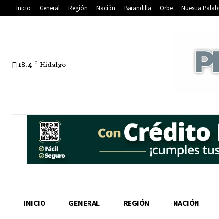
Inicio
General
Región
Nación
Barandilla
Orbe
Nuestra Palab
18.4
C
Hidalgo
INICIO
GENERAL
REGIÓN
NACIÓN