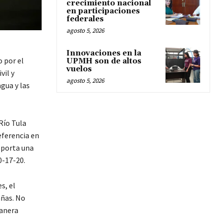
crecimiento nacional
en participaciones
federales
agosto 5, 2026
Innovaciones en la
o por el
UPMH son de altos
vuelos
vil y
agosto 5, 2026
gua y las
Río Tula
eferencia en
eporta una
0-17-20.
s, el
añas. No
manera