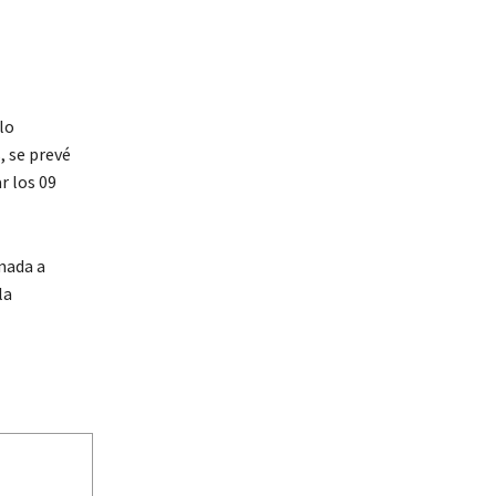
lo
, se prevé
r los 09
mada a
la