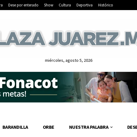
ra
Dese por enterado
Show
Cultura
Deportiva
Histórico
miércoles, agosto 5, 2026
BARANDILLA
ORBE
NUESTRA PALABRA
DES