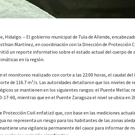
e, Hidalgo. – El gobierno municipal de Tula de Allende, encabezad
sthian Martínez, en coordinación con la Dirección de Protección Ci
tió un reporte informativo sobre el estado actual del cuerpo de a
imáticas en la región.
 el monitoreo realizado con corte a las 22:00 horas, el caudal del 
orte de 116.7 m³/s. Las autoridades detallaron que los niveles de r
égicos se mantienen en los siguientes rangos: el Puente Metlac r
0-17-60, mientras que en el Puente Zaragoza el nivel se ubica en 2
e Protección Civil enfatizó que, con base en las mediciones actuale
ua no representa un riesgo para los habitantes de las zonas aled
mantiene una vigilancia permanente del cauce para informar de 